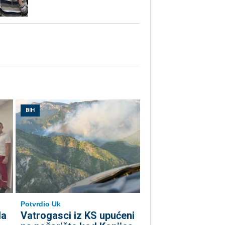
BIH
Potvrdio Uk
la
Vatrogasci iz KS upućeni