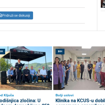
Pridruži se diskusiji
IH
BIH
d Ključa
Bolji uslovi
odišnjica zločina: U
Klinika na KCUS-u dobi