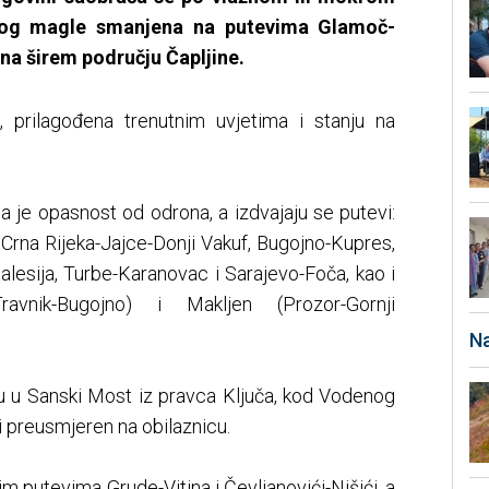
 zbog magle smanjena na putevima Glamoč-
 na širem području Čapljine.
, prilagođena trenutnim uvjetima i stanju na
 je opasnost od odrona, a izdvajaju se putevi:
 Crna Rijeka-Jajce-Donji Vakuf, Bugojno-Kupres,
alesija, Turbe-Karanovac i Sarajevo-Foča, kao i
vnik-Bugojno) i Makljen (Prozor-Gornji
Na
 u Sanski Most iz pravca Ključa, kod Vodenog
i preusmjeren na obilaznicu.
im putevima Grude-Vitina i Čevljanovići-Nišići, a