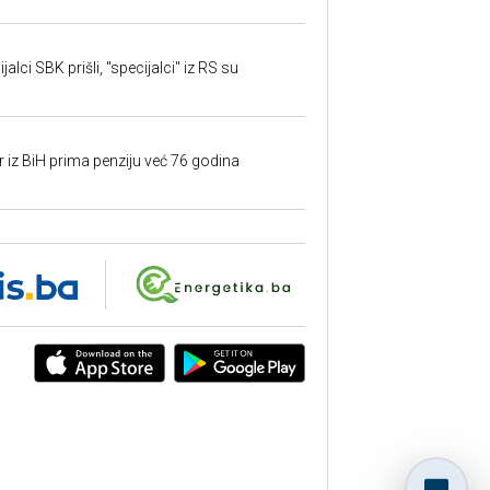
alci SBK prišli, "specijalci" iz RS su
r iz BiH prima penziju već 76 godina