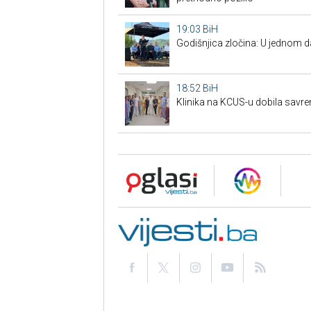
19:03
BiH
Godišnjica zločina: U jednom 
18:52
BiH
Klinika na KCUS-u dobila savr