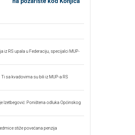
na požarište kod Konjica
 iz RS upala u Federaciju, specijalci MUP-
 Ti sa kvadovima su bili iz MUP-a RS
ije Izetbegović: Poništena odluka Općinskog
edmice stiže povećana penzija