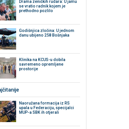
Drama zeničkih rudara: U jamu
se vratio radnik kojem je
prethodno pozlilo
Godišnjica zločina: U jednom
danu ubijeno 258 Bošnjaka
Klinika na KCUS-u dobila
savremeno opremljene
prostorije
jčitanije
Naoružana formacija iz RS
upala u Federaciju, specijalci
MUP-a SBK ih otjerali