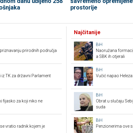
ednom danu ubijeno 258
savremeno opremljene
ošnjaka
prostorije
Najčitanije
BiH
riznavanju prirodnih područja
Naoružana formacija
a SBK ih otjerali
BiH
i iz TK za državni Parlament
Vučić napao Heleza:
BiH
i fijasko za koji niko ne
Obrat u slučaju Seb
suda
BiH
e vratio radnik kojem je
Penzionerima ove s