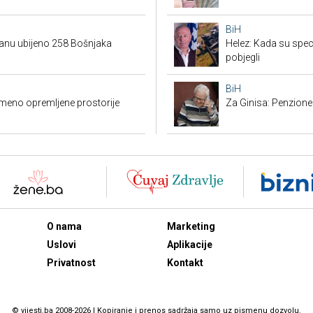
BiH
danu ubijeno 258 Bošnjaka
Helez: Kada su specij
pobjegli
BiH
emeno opremljene prostorije
Za Ginisa: Penzione
O nama
Marketing
Uslovi
Aplikacije
Privatnost
Kontakt
© vijesti.ba 2008-2026 | Kopiranje i prenos sadržaja samo uz pismenu dozvolu.