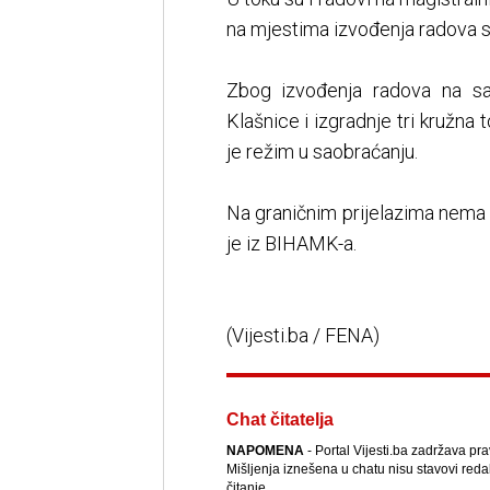
na mjestima izvođenja radova 
Zbog izvođenja radova na sa
Klašnice i izgradnje tri kružna
je režim u saobraćanju.
Na graničnim prijelazima nema 
je iz BIHAMK-a.
(Vijesti.ba / FENA)
Chat čitatelja
NAPOMENA
- Portal Vijesti.ba zadržava pr
Mišljenja iznešena u chatu nisu stavovi reda
čitanje.