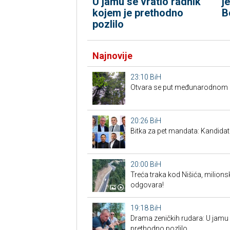
U jamu se vratio radnik
j
kojem je prethodno
B
pozlilo
Najnovije
23:10
BiH
Otvara se put međunarodnom p
20:26
BiH
Bitka za pet mandata: Kandidat
20:00
BiH
Treća traka kod Nišića, milionsk
odgovara!
19:18
BiH
Drama zeničkih rudara: U jamu s
prethodno pozlilo