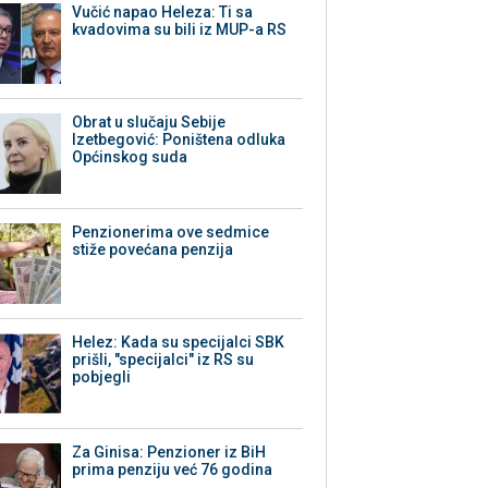
Vučić napao Heleza: Ti sa
kvadovima su bili iz MUP-a RS
Obrat u slučaju Sebije
Izetbegović: Poništena odluka
Općinskog suda
Penzionerima ove sedmice
stiže povećana penzija
Helez: Kada su specijalci SBK
prišli, "specijalci" iz RS su
pobjegli
Za Ginisa: Penzioner iz BiH
prima penziju već 76 godina