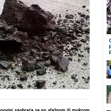
egovini saobraća se po vlažnom ili mokrom