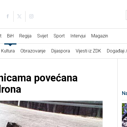
t
BiH
Regija
Svijet
Sport
Intervjui
Magazin
Kultura
Obrazovanje
Dijaspora
Vijesti iz ZDK
Događaji 
onicama povećana
drona
Na