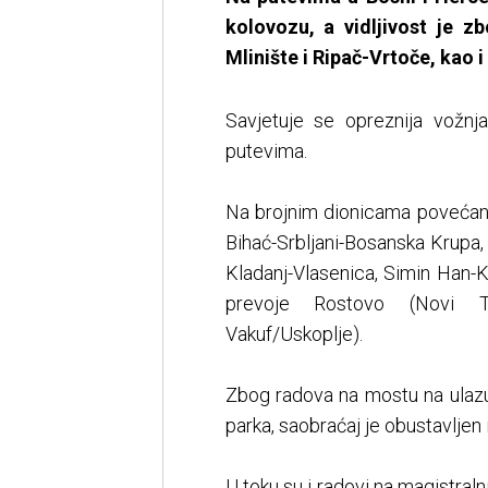
kolovozu, a vidljivost je
Mlinište i Ripač-Vrtoče, kao i
Savjetuje se opreznija vožnja
putevima.
Na brojnim dionicama povećana
Bihać-Srbljani-Bosanska Krupa,
Kladanj-Vlasenica, Simin Han-K
prevoje Rostovo (Novi Tra
Vakuf/Uskoplje).
Zbog radova na mostu na ulazu
parka, saobraćaj je obustavljen 
U toku su i radovi na magistraln