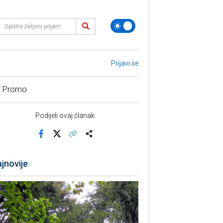
Prijavi se
/ Promo
Podijeli ovaj članak
Facebook
X
Kopiraj link
Više
jnovije