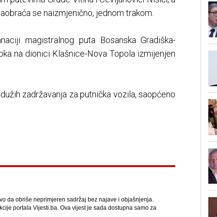
saobraća se naizmjenično, jednom trakom.
naciji magistralnog puta Bosanska Gradiška-
 toka na dionici Klašnice-Nova Topola izmijenjen
dužih zadržavanja za putnička vozila, saopćeno
avo da obriše neprimjeren sadržaj bez najave i objašnjenja.
kcije portala Vijesti.ba. Ova vijest je sada dostupna samo za