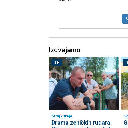
Izdvajamo
BIH
B
Štrajk traje
Ko
Drama zeničkih rudara:
G