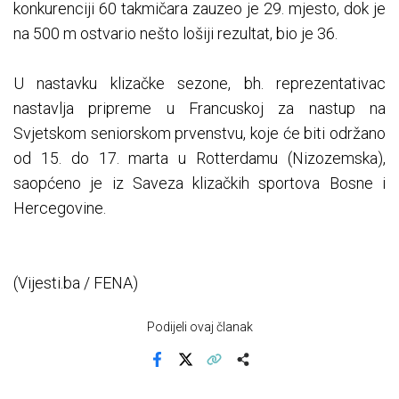
konkurenciji 60 takmičara zauzeo je 29. mjesto, dok je
na 500 m ostvario nešto lošiji rezultat, bio je 36.
U nastavku klizačke sezone, bh. reprezentativac
nastavlja pripreme u Francuskoj za nastup na
Svjetskom seniorskom prvenstvu, koje će biti održano
od 15. do 17. marta u Rotterdamu (Nizozemska),
saopćeno je iz Saveza klizačkih sportova Bosne i
Hercegovine.
(Vijesti.ba / FENA)
Podijeli ovaj članak
Facebook
X
Kopiraj link
Više