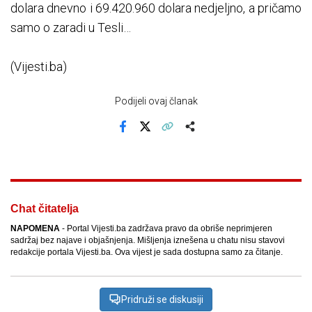
dolara dnevno i 69.420.960 dolara nedjeljno, a pričamo
samo o zaradi u Tesli…
(Vijesti.ba)
Podijeli ovaj članak
Facebook
X
Kopiraj link
Više
Chat čitatelja
NAPOMENA
- Portal Vijesti.ba zadržava pravo da obriše neprimjeren
sadržaj bez najave i objašnjenja. Mišljenja iznešena u chatu nisu stavovi
redakcije portala Vijesti.ba. Ova vijest je sada dostupna samo za čitanje.
Pridruži se diskusiji