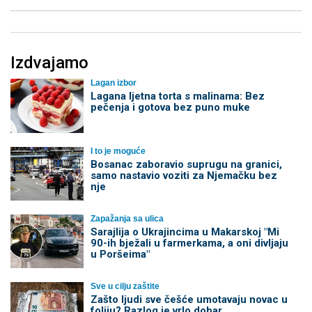
Izdvajamo
Lagan izbor
Lagana ljetna torta s malinama: Bez
pečenja i gotova bez puno muke
I to je moguće
Bosanac zaboravio suprugu na granici,
samo nastavio voziti za Njemačku bez
nje
Zapažanja sa ulica
Sarajlija o Ukrajincima u Makarskoj "Mi
90-ih bježali u farmerkama, a oni divljaju
u Poršeima"
Sve u cilju zaštite
Zašto ljudi sve češće umotavaju novac u
foliju? Razlog je vrlo dobar