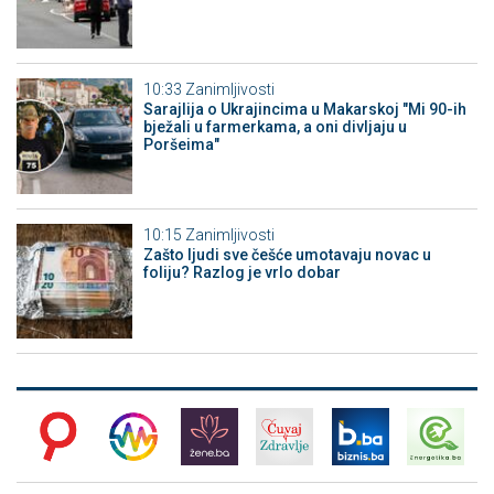
10:33
Zanimljivosti
Sarajlija o Ukrajincima u Makarskoj "Mi 90-ih
bježali u farmerkama, a oni divljaju u
Poršeima"
10:15
Zanimljivosti
Zašto ljudi sve češće umotavaju novac u
foliju? Razlog je vrlo dobar