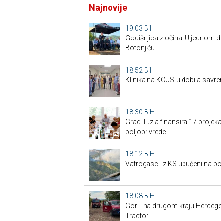
Najnovije
19:03
BiH
Godišnjica zločina: U jednom 
Botonjiću
18:52
BiH
Klinika na KCUS-u dobila savr
18:30
BiH
Grad Tuzla finansira 17 projeka
poljoprivrede
18:12
BiH
Vatrogasci iz KS upućeni na po
18:08
BiH
Gori i na drugom kraju Hercegov
Tractori