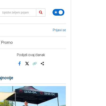
Prijavi se
/ Promo
Podijeli ovaj članak
Facebook
X
Kopiraj link
Više
jnovije