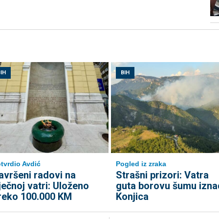
IH
BIH
tvrdio Avdić
Pogled iz zraka
avršeni radovi na
Strašni prizori: Vatra
ječnoj vatri: Uloženo
guta borovu šumu izna
reko 100.000 KM
Konjica