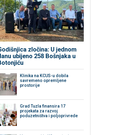
Godišnjica zločina: U jednom
danu ubijeno 258 Bošnjaka u
Botonjiću
Klinika na KCUS-u dobila
savremeno opremljene
prostorije
Grad Tuzla finansira 17
projekata za razvoj
poduzetništva i poljoprivrede