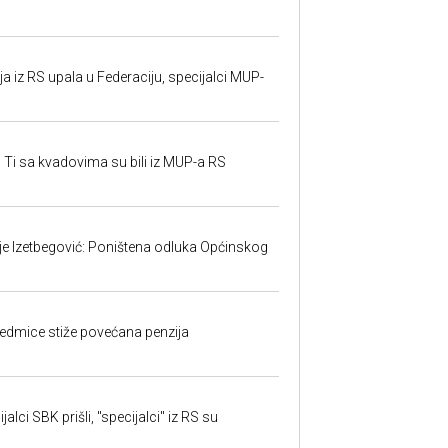
 iz RS upala u Federaciju, specijalci MUP-
 Ti sa kvadovima su bili iz MUP-a RS
ije Izetbegović: Poništena odluka Općinskog
edmice stiže povećana penzija
alci SBK prišli, "specijalci" iz RS su