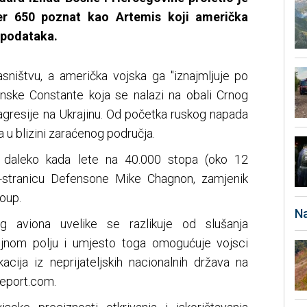
er 650 poznat kao Artemis koji američka
e podataka.
asništvu, a američka vojska ga "iznajmljuje po
munske Constante koja se nalazi na obali Crnog
agresije na Ukrajinu. Od početka ruskog napada
a u blizini zaraćenog područja.
ko daleko kada lete na 40.000 stopa (oko 12
b-stranicu Defensone Mike Chagnon, zamjenik
oup.
Na
g aviona uvelike se razlikuje od slušanja
bojnom polju i umjesto toga omogućuje vojsci
kacija iz neprijateljskih nacionalnih država na
report.com.