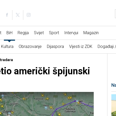
t
BiH
Regija
Svijet
Sport
Intervjui
Magazin
Kultura
Obrazovanje
Dijaspora
Vijesti iz ZDK
Događaji 
htradara
tio američki špijunski
Na