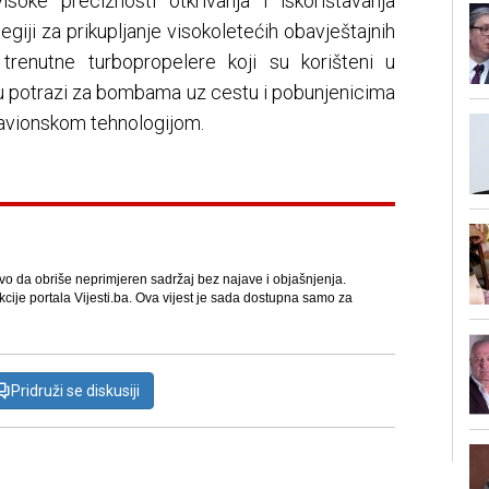
soke preciznosti otkrivanja i iskorištavanja
giji za prikupljanje visokoletećih obavještajnih
 trenutne turbopropelere koji su korišteni u
 u potrazi za bombama uz cestu i pobunjenicima
 avionskom tehnologijom.
avo da obriše neprimjeren sadržaj bez najave i objašnjenja.
kcije portala Vijesti.ba. Ova vijest je sada dostupna samo za
Pridruži se diskusiji