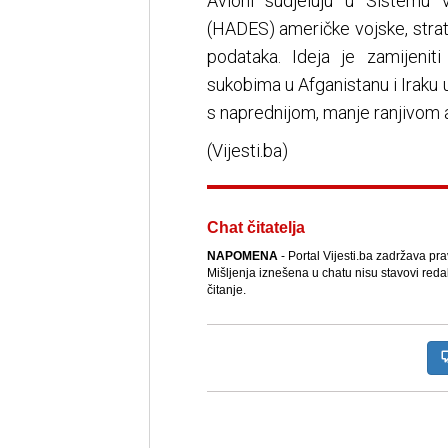
Avioni sudjeluju u Sistemu vi
(HADES) američke vojske, strate
podataka. Ideja je zamijeniti
sukobima u Afganistanu i Iraku
s naprednijom, manje ranjivom
(Vijesti.ba)
Chat čitatelja
NAPOMENA
- Portal Vijesti.ba zadržava pr
Mišljenja iznešena u chatu nisu stavovi reda
čitanje.