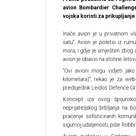
avion Bombardier Challeng
vojska koristi za prikupljanj
Inače avion je u privatnom vl
satu". Avion je poletio iz ru
mora, i gdje je smješten zbog 
avion je obavio na stotine letov
"Ovi avioni mogu vidjeti ja
kilometara)", rekao je za we
predsjednik Leidos Defence Gr
Koncept iza ovog špijunsko
neprijateljskog brbljanja na 
praćenje sofisticiranih komuni
sigurnoj udaljenosti, piše Robb