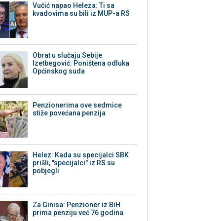
Vučić napao Heleza: Ti sa
kvadovima su bili iz MUP-a RS
Obrat u slučaju Sebije
Izetbegović: Poništena odluka
Općinskog suda
Penzionerima ove sedmice
stiže povećana penzija
Helez: Kada su specijalci SBK
prišli, "specijalci" iz RS su
pobjegli
Za Ginisa: Penzioner iz BiH
prima penziju već 76 godina