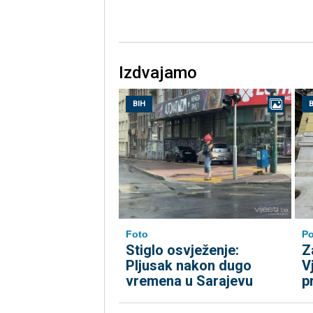
Izdvajamo
BIH
B
Foto
Po
Stiglo osvježenje:
Z
Pljusak nakon dugo
V
vremena u Sarajevu
p