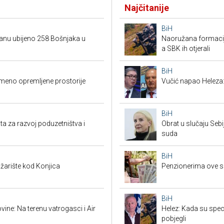
Najčitanije
BiH
danu ubijeno 258 Bošnjaka u
Naoružana formacija
a SBK ih otjerali
BiH
emeno opremljene prostorije
Vučić napao Heleza:
BiH
ta za razvoj poduzetništva i
Obrat u slučaju Seb
suda
BiH
žarište kod Konjica
Penzionerima ove s
BiH
ine: Na terenu vatrogasci i Air
Helez: Kada su specij
pobjegli