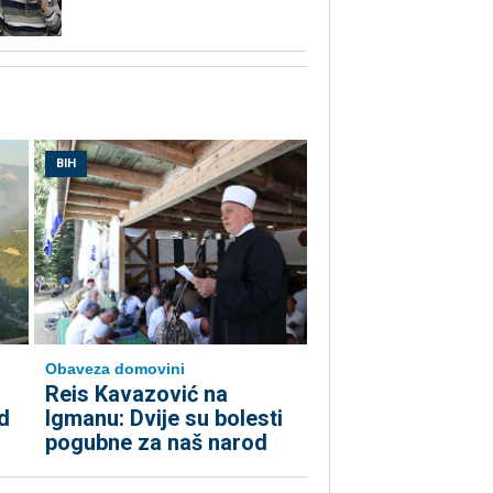
BIH
Obaveza domovini
Reis Kavazović na
d
Igmanu: Dvije su bolesti
pogubne za naš narod