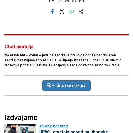
Podijeli ovaj članak
Facebook
X
Kopiraj link
Više
Chat čitatelja
NAPOMENA
- Portal Vijesti.ba zadržava pravo da obriše neprimjeren
sadržaj bez najave i objašnjenja. Mišljenja iznešena u chatu nisu stavovi
redakcije portala Vijesti.ba. Ova vijest je sada dostupna samo za čitanje.
Pridruži se diskusiji
Izdvajamo
Ubijanje bez kraja
HRW: Izraelski napad na libanske