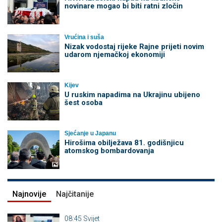
novinare mogao bi biti ratni zločin
Vrućina i suša
Nizak vodostaj rijeke Rajne prijeti novim
udarom njemačkoj ekonomiji
Kijev
U ruskim napadima na Ukrajinu ubijeno
šest osoba
Sjećanje u Japanu
Hirošima obilježava 81. godišnjicu
atomskog bombardovanja
Najnovije
Najčitanije
08:45
Svijet