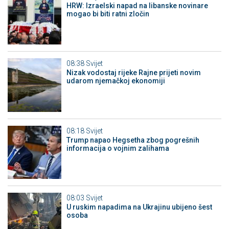
HRW: Izraelski napad na libanske novinare
mogao bi biti ratni zločin
08:38
Svijet
Nizak vodostaj rijeke Rajne prijeti novim
udarom njemačkoj ekonomiji
08:18
Svijet
Trump napao Hegsetha zbog pogrešnih
informacija o vojnim zalihama
08:03
Svijet
U ruskim napadima na Ukrajinu ubijeno šest
osoba