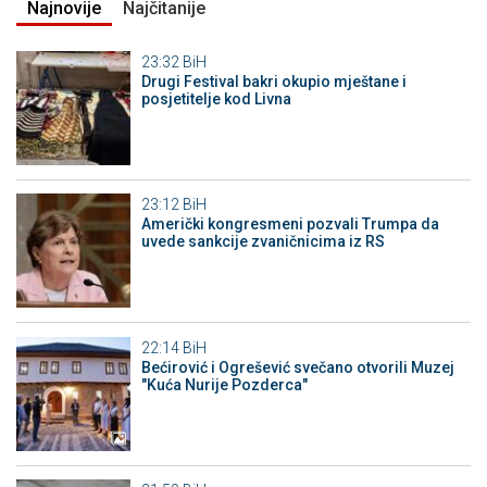
Najnovije
Najčitanije
23:32
BiH
Drugi Festival bakri okupio mještane i
posjetitelje kod Livna
23:12
BiH
Američki kongresmeni pozvali Trumpa da
uvede sankcije zvaničnicima iz RS
22:14
BiH
Bećirović i Ogrešević svečano otvorili Muzej
"Kuća Nurije Pozderca"