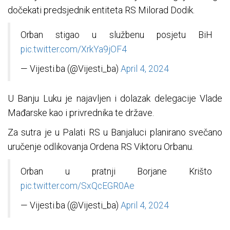
dočekati predsjednik entiteta RS Milorad Dodik.
Orban stigao u službenu posjetu BiH
pic.twitter.com/XrkYa9jOF4
— Vijesti.ba (@Vijesti_ba)
April 4, 2024
U Banju Luku je najavljen i dolazak delegacije Vlade
Mađarske kao i privrednika te države.
Za sutra je u Palati RS u Banjaluci planirano svečano
uručenje odlikovanja Ordena RS Viktoru Orbanu.
Orban u pratnji Borjane Krišto
pic.twitter.com/SxQcEGR0Ae
— Vijesti.ba (@Vijesti_ba)
April 4, 2024