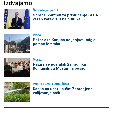
Izdvajamo
Šef delegacije EU
Soreca: Zahtjev za pristupanje SEPA-i
važan korak BiH na putu ka EU
Video
Požar oko Konjica ne jenjava, stigla
pomoć iz zraka
Mostar
Nazire se povratak 22 radnika
Komunalnog Mostar na posao
Prijete kazne i isključenja
Konjic na udaru suše: Zabranjeno
zalijevanje bašti