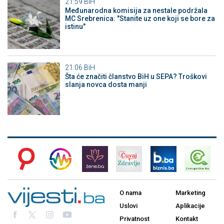
21:59
BiH
Međunarodna komisija za nestale podržala
MC Srebrenica: "Stanite uz one koji se bore za
istinu"
21:06
BiH
Šta će značiti članstvo BiH u SEPA? Troškovi
slanja novca dosta manji
O nama
Marketing
Uslovi
Aplikacije
Privatnost
Kontakt