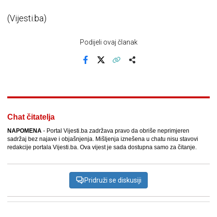
(Vijesti.ba)
Podijeli ovaj članak
Facebook
X
Kopiraj link
Više
Chat čitatelja
NAPOMENA
- Portal Vijesti.ba zadržava pravo da obriše neprimjeren
sadržaj bez najave i objašnjenja. Mišljenja iznešena u chatu nisu stavovi
redakcije portala Vijesti.ba. Ova vijest je sada dostupna samo za čitanje.
Pridruži se diskusiji