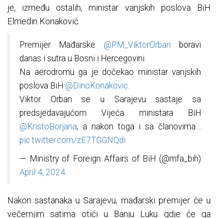
je, između ostalih, ministar vanjskih poslova BiH
Elmedin Konaković.
Premijer Mađarske
@PM_ViktorOrban
boravi
danas i sutra u Bosni i Hercegovini.
Na aerodromu ga je dočekao ministar vanjskih
poslova BiH
@DinoKonakovic
.
Viktor Orban se u Sarajevu sastaje sa
predsjedavajućom Vijeća ministara BiH
@KristoBorjana
, a nakon toga i sa članovima…
pic.twitter.com/zE7TGGNQdi
— Ministry of Foreign Affairs of BiH (@mfa_bih)
April 4, 2024
Nakon sastanaka u Sarajevu, mađarski premijer će u
večernjim satima otići u Banju Luku gdje će ga