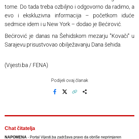
tome. Do tada treba ozbiljno i odgovorno da radimo, a
evo i ekskluzivna informacija – početkom iduće
sedmice idem i u New York – dodao je Bećirović.
Bećirović je danas na Šehidskom mezarju "Kovači" u
Sarajevu prisustvovao obilježavanju Dana šehida.
(Vijesti.ba / FENA)
Podijeli ovaj članak
Facebook
X
Kopiraj link
Više
Chat čitatelja
NAPOMENA
- Portal Vijesti.ba zadržava pravo da obriše neprimjeren