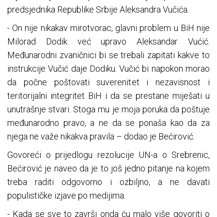
predsjednika Republike Srbije Aleksandra Vučića.
- On nije nikakav mirotvorac, glavni problem u BiH nije
Milorad Dodik već upravo Aleksandar Vućić.
Međunarodni zvaničnici bi se trebali zapitati kakve to
instrukcije Vučić daje Dodiku. Vučić bi napokon morao
da počne poštovati suverenitet i nezavisnost i
teritorijalni integritet BiH i da se prestane miješati u
unutrašnje stvari. Stoga mu je moja poruka da poštuje
međunarodno pravo, a ne da se ponaša kao da za
njega ne važe nikakva pravila – dodao je Bećirović.
Govoreći o prijedlogu rezolucije UN-a o Srebrenic,
Bećirović je naveo da je to još jedno pitanje na kojem
treba raditi odgovorno i ozbiljno, a ne davati
populističke izjave po medijima.
- Kada se sve to završi onda ću malo više govoriti o