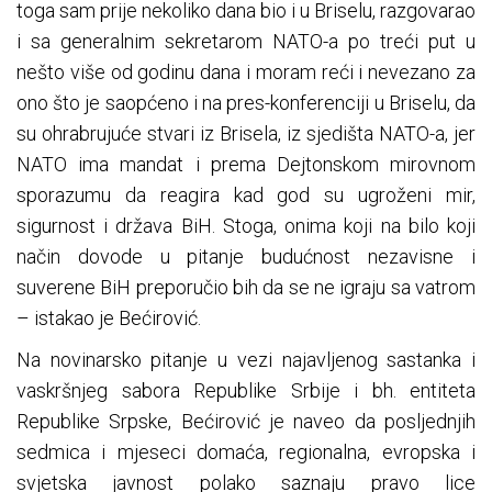
toga sam prije nekoliko dana bio i u Briselu, razgovarao
i sa generalnim sekretarom NATO-a po treći put u
nešto više od godinu dana i moram reći i nevezano za
ono što je saopćeno i na pres-konferenciji u Briselu, da
su ohrabrujuće stvari iz Brisela, iz sjedišta NATO-a, jer
NATO ima mandat i prema Dejtonskom mirovnom
sporazumu da reagira kad god su ugroženi mir,
sigurnost i država BiH. Stoga, onima koji na bilo koji
način dovode u pitanje budućnost nezavisne i
suverene BiH preporučio bih da se ne igraju sa vatrom
– istakao je Bećirović.
Na novinarsko pitanje u vezi najavljenog sastanka i
vaskršnjeg sabora Republike Srbije i bh. entiteta
Republike Srpske, Bećirović je naveo da posljednjih
sedmica i mjeseci domaća, regionalna, evropska i
svjetska javnost polako saznaju pravo lice