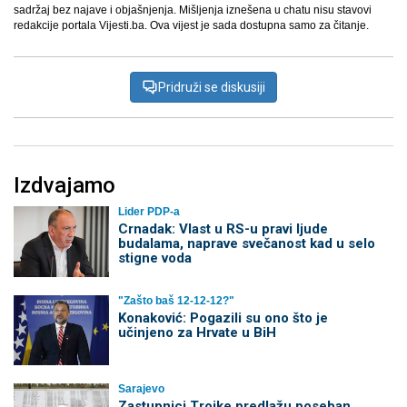
sadržaj bez najave i objašnjenja. Mišljenja iznešena u chatu nisu stavovi
redakcije portala Vijesti.ba. Ova vijest je sada dostupna samo za čitanje.
Pridruži se diskusiji
Izdvajamo
Lider PDP-a
Crnadak: Vlast u RS-u pravi ljude
budalama, naprave svečanost kad u selo
stigne voda
"Zašto baš 12-12-12?"
Konaković: Pogazili su ono što je
učinjeno za Hrvate u BiH
Sarajevo
Zastupnici Trojke predlažu poseban