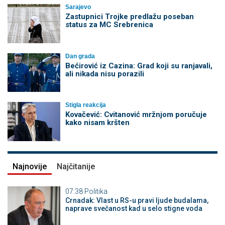
Sarajevo
Zastupnici Trojke predlažu poseban
status za MC Srebrenica
Dan grada
Bećirović iz Cazina: Grad koji su ranjavali,
ali nikada nisu porazili
Stigla reakcija
Kovačević: Cvitanović mržnjom poručuje
kako nisam kršten
Najnovije
Najčitanije
07:38
Politika
Crnadak: Vlast u RS-u pravi ljude budalama,
naprave svečanost kad u selo stigne voda