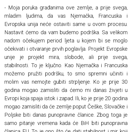
- Moja poruka građanima ove zemlje, a prije svega,
mladim ljudima, da vas Njemačka, Francuska i
Evropska unija neće ostaviti same u ovom procesu.
Nastavit ćemo da vam budemo podrška. Sa velikom
nadom očekujem period ljeta u kojem bi se moglo
očekivati i otvaranje prvih poglavlja. Projekt Evropske
unije je projekt mira, slobode, ali prije svega,
stabilnosti. To je ključno. Kao Njemačka i Francuska
možemo pružiti podršku, to smo spremni učiniti i
molim vas nemojte gubiti strpljenje. Ko je prije 30
godina mogao zamisliti da ćemo mi danas živjeti u
Evropi koja spaja istok i zapad. Ili, ko je prije 20 godina
mogao zamisliti da će zemlje poput Češke, Slovačke i
Poljske biti danas punopravne članice. Zbog toga je
samo pitanje vremena kada će BiH biti punopravna
članica EU. To je ono što će dati stabilnost i mir koji