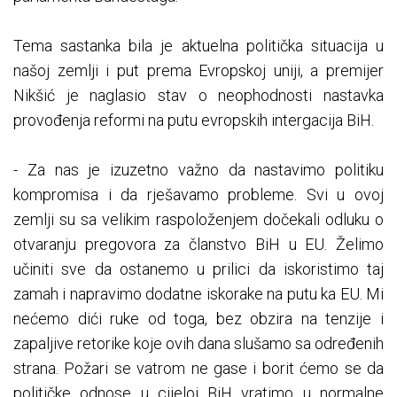
Tema sastanka bila je aktuelna politička situacija u
našoj zemlji i put prema Evropskoj uniji, a premijer
Nikšić je naglasio stav o neophodnosti nastavka
provođenja reformi na putu evropskih intergacija BiH.
- Za nas je izuzetno važno da nastavimo politiku
kompromisa i da rješavamo probleme. Svi u ovoj
zemlji su sa velikim raspoloženjem dočekali odluku o
otvaranju pregovora za članstvo BiH u EU. Želimo
učiniti sve da ostanemo u prilici da iskoristimo taj
zamah i napravimo dodatne iskorake na putu ka EU. Mi
nećemo dići ruke od toga, bez obzira na tenzije i
zapaljive retorike koje ovih dana slušamo sa određenih
strana. Požari se vatrom ne gase i borit ćemo se da
političke odnose u cijeloj BiH vratimo u normalne