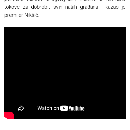
tokove za dobrobit svih naših građana - kazao je
premijer Nikšić.