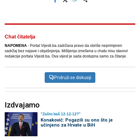
Facebook
X
Kopiraj link
Više
Chat čitatelja
NAPOMENA
- Portal Vijesti.ba zadržava pravo da obriše neprimjeren
sadržaj bez najave i objašnjenja. Mišljenja iznešena u chatu nisu stavovi
redakcije portala Vijesti.ba. Ova vijest je sada dostupna samo za čitanje.
Pridruži se diskusiji
Izdvajamo
"Zašto baš 12-12-12?"
Konaković: Pogazili su ono što je
učinjeno za Hrvate u BiH