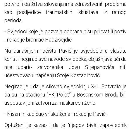
potvrdili da žrtva silovanja ima zdravstvenih problema
kao posljedice traumatskih iskustava iz ratnog
perioda.
- Svjedoci koje je pozvala odbrana nisu prihvatili poziv
- rekao je branilac Hadžisejdić.
Na današnjem ročištu Pavić je svjedočio u vlastitu
korist i negirao sve navode svjedoka, objašnjavajući da
nije udario zatvorenika Jovu Stjepanovića niti
učestvovao u hapšenju Stoje Kostadinović.
Negirao je i da je silovao svjedokinju X-1. Potvrdio je
da su na stadionu “FK Polet” u Bosanskom Brodu bili
uspostavljeni zatvori za muškarce i žene.
- Nisam nikad čuo vrisku žena - rekao je Pavić.
Optuženi je kazao i da je “njegov bivši zapovjednik