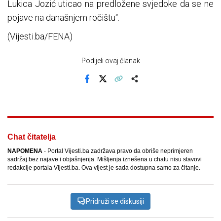
Lukica Jozić uticao na predložene svjedoke da se ne
pojave na današnjem ročištu“.
(Vijesti.ba/FENA)
Podijeli ovaj članak
Facebook
X
Kopiraj link
Više
Chat čitatelja
NAPOMENA
- Portal Vijesti.ba zadržava pravo da obriše neprimjeren
sadržaj bez najave i objašnjenja. Mišljenja iznešena u chatu nisu stavovi
redakcije portala Vijesti.ba. Ova vijest je sada dostupna samo za čitanje.
Pridruži se diskusiji