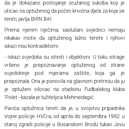
da je dokazano postojanje oružanog sukoba koji je
uticao na optuženog da počini krivična djela za koja se
tereti, javlja BIRN BiH.
Prema njenim riječima, saslušani svjedoci nemaju
nikakav motiv da optuženog lažno terete i njihovi
iskazi nisu kontradiktorni.
- Iskazi svjedoka su istiniti i objektivni. U toku istrage
vršeno je prepoznavanje optuženog od strane
svjedokinje pod mjerama zaštite, koja ga je
prepoznala. Ona je ponovila na glavnom pretresu da ju
je optuženi silovao na stadionu Fudbalskog kluba
‘Polet - kazala je tužiteljica Mehmedagić.
Pavića optužnica tereti da je, u svojstvu pripadnika
Vojne policije HVO-a, od aprila do septembra 1992. u
staroj zgradi policije u Bosanskom Brodu tukao Jovu