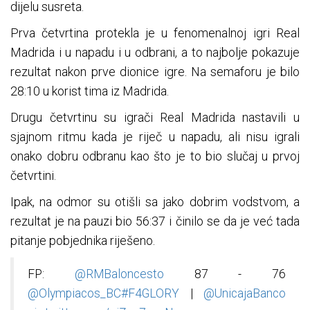
dijelu susreta.
Prva četvrtina protekla je u fenomenalnoj igri Real
Madrida i u napadu i u odbrani, a to najbolje pokazuje
rezultat nakon prve dionice igre. Na semaforu je bilo
28:10 u korist tima iz Madrida.
Drugu četvrtinu su igrači Real Madrida nastavili u
sjajnom ritmu kada je riječ u napadu, ali nisu igrali
onako dobru odbranu kao što je to bio slučaj u prvoj
četvrtini.
Ipak, na odmor su otišli sa jako dobrim vodstvom, a
rezultat je na pauzi bio 56:37 i činilo se da je već tada
pitanje pobjednika riješeno.
FP:
@RMBaloncesto
87 - 76
@Olympiacos_BC
#F4GLORY
|
@UnicajaBanco