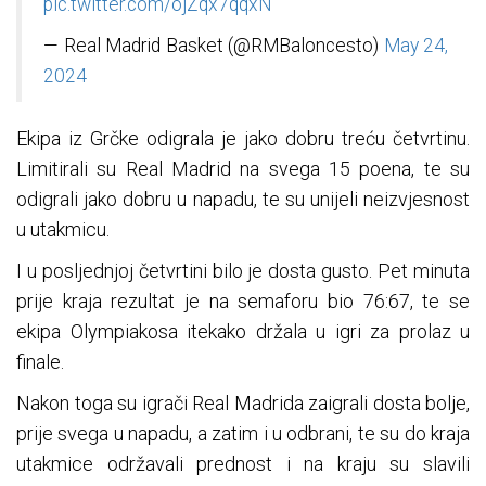
pic.twitter.com/ojZqx7qqxN
— Real Madrid Basket (@RMBaloncesto)
May 24,
2024
Ekipa iz Grčke odigrala je jako dobru treću četvrtinu.
Limitirali su Real Madrid na svega 15 poena, te su
odigrali jako dobru u napadu, te su unijeli neizvjesnost
u utakmicu.
I u posljednjoj četvrtini bilo je dosta gusto. Pet minuta
prije kraja rezultat je na semaforu bio 76:67, te se
ekipa Olympiakosa itekako držala u igri za prolaz u
finale.
Nakon toga su igrači Real Madrida zaigrali dosta bolje,
prije svega u napadu, a zatim i u odbrani, te su do kraja
utakmice održavali prednost i na kraju su slavili