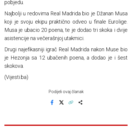
pobjedu.
Najbolji u redovima Real Madrida bio je Džanan Musa
koji je svoju ekipu praktično odveo u finale Eurolige.
Musa je ubacio 20 poena, te je dodao tri skoka i dvije
asistencije na večerašnjoj utakmici.
Drugi najefikasniji igrač Real Madrida nakon Muse bio
je Hezonja sa 12 ubačenih poena, a dodao je i šest
skokova.
(Vijesti.ba)
Podijeli ovaj članak
Facebook
X
Kopiraj link
Više