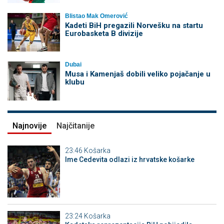
Blistao Mak Omerović
Kadeti BiH pregazili Norvešku na startu
Eurobasketa B divizije
Dubai
Musa i Kamenjaš dobili veliko pojačanje u
klubu
Najnovije
Najčitanije
23:46
Košarka
Ime Cedevita odlazi iz hrvatske košarke
23:24
Košarka