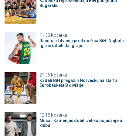
Kadetska reprezentacija BiH pobijedila
Bugarsku
11:30
Košarka
Rasulo u Litvaniji pred meč sa BiH: Najbolji
igrači odbili da igraju
21:35
Košarka
Kadeti BiH pregazili Norvešku na startu
Eurobasketa B divizije
12:18
Košarka
Musa i Kamenjaš dobili veliko pojačanje u
klubu