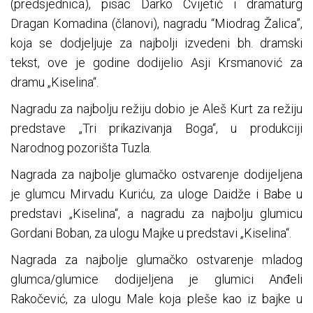
(predsjednica), pisac Darko Cvijetić i dramaturg
Dragan Komadina (članovi), nagradu “Miodrag Žalica”,
koja se dodjeljuje za najbolji izvedeni bh. dramski
tekst, ove je godine dodijelio Asji Krsmanović za
dramu „Kiselina“.
Nagradu za najbolju režiju dobio je Aleš Kurt za režiju
predstave „Tri prikazivanja Boga“, u produkciji
Narodnog pozorišta Tuzla.
Nagrada za najbolje glumačko ostvarenje dodijeljena
je glumcu Mirvadu Kuriću, za uloge Daidže i Babe u
predstavi „Kiselina“, a nagradu za najbolju glumicu
Gordani Boban, za ulogu Majke u predstavi „Kiselina“.
Nagrada za najbolje glumačko ostvarenje mladog
glumca/glumice dodijeljena je glumici Anđeli
Rakočević, za ulogu Male koja pleše kao iz bajke u