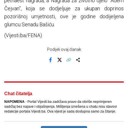
petnaest nagrada, a Nagrada za životno djelo “Adem
Čejvan”, koja se dodjeljuje za ukupan doprinos
pozorišnoj umjetnosti, ove je godine dodijeljena
glumcu Senadu Bašiću.
(Vijesti.ba/FENA)
Podijeli ovaj članak
Facebook
X
Kopiraj link
Više
Chat čitatelja
NAPOMENA
- Portal Vijesti.ba zadržava pravo da obriše neprimjeren
sadržaj bez najave i objašnjenja. Mišljenja iznešena u chatu nisu stavovi
redakcije portala Vijesti.ba. Ova vijest je sada dostupna samo za čitanje.