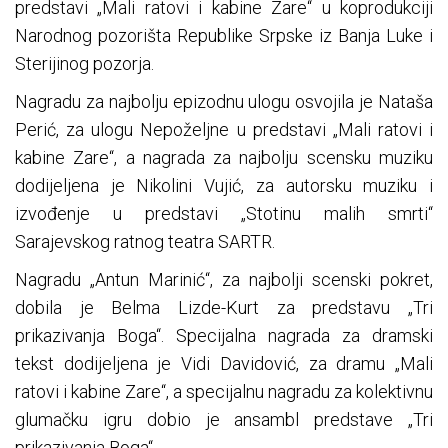
predstavi „Mali ratovi i kabine Zare“ u koprodukciji
Narodnog pozorišta Republike Srpske iz Banja Luke i
Sterijinog pozorja.
Nagradu za najbolju epizodnu ulogu osvojila je Nataša
Perić, za ulogu Nepoželjne u predstavi „Mali ratovi i
kabine Zare“, a nagrada za najbolju scensku muziku
dodijeljena je Nikolini Vujić, za autorsku muziku i
izvođenje u predstavi „Stotinu malih smrti“
Sarajevskog ratnog teatra SARTR.
Nagradu „Antun Marinić“, za najbolji scenski pokret,
dobila je Belma Lizde-Kurt za predstavu „Tri
prikazivanja Boga“. Specijalna nagrada za dramski
tekst dodijeljena je Vidi Davidović, za dramu „Mali
ratovi i kabine Zare“, a specijalnu nagradu za kolektivnu
glumačku igru dobio je ansambl predstave „Tri
prikazivanja Boga“.