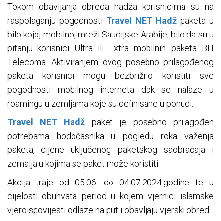
Tokom obavljanja obreda hadža korisnicima su na
raspolaganju pogodnosti
Travel NET Hadž
paketa u
bilo kojoj mobilnoj mreži Saudijske Arabije, bilo da su u
pitanju korisnici Ultra ili Extra mobilnih paketa BH
Telecoma. Aktiviranjem ovog posebno prilagođenog
paketa korisnici mogu bezbrižno koristiti sve
pogodnosti mobilnog interneta dok se nalaze u
roamingu u zemljama koje su definisane u ponudi.
Travel NET Hadž
paket je posebno prilagođen
potrebama hodočasnika u pogledu roka važenja
paketa, cijene uključenog paketskog saobraćaja i
zemalja u kojima se paket može koristiti.
Akcija traje od 05.06. do 04.07.2024.godine te u
cijelosti obuhvata period u kojem vjernici islamske
vjeroispovijesti odlaze na put i obavljaju vjerski obred.