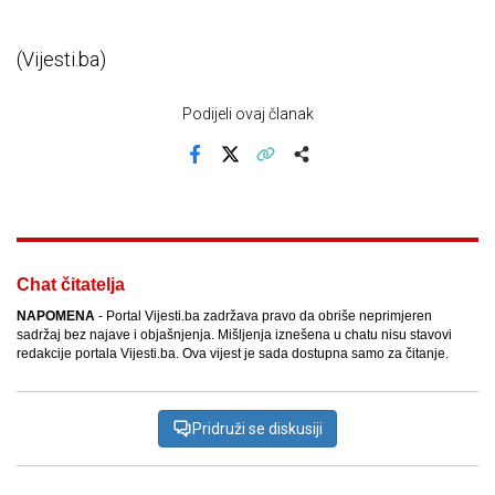
(Vijesti.ba)
Podijeli ovaj članak
Facebook
X
Kopiraj link
Više
Chat čitatelja
NAPOMENA
- Portal Vijesti.ba zadržava pravo da obriše neprimjeren
sadržaj bez najave i objašnjenja. Mišljenja iznešena u chatu nisu stavovi
redakcije portala Vijesti.ba. Ova vijest je sada dostupna samo za čitanje.
Pridruži se diskusiji