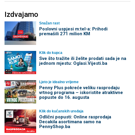
Izdvajamo
Snažan rast
Poslovni uspjesi m:tel-a: Prihodi
premašili 271 milion KM
Klik do kupca
Sve što tražite ili želite prodati sada je na
jednom mjestu: Oglasi.Vijesti.ba
Ljeto je idealno vrijeme
Penny Plus pokreće veliku rasprodaju
vrtnog programa – iskoristite atraktivne
popuste do 16. augusta
Klik do kućanskih uređaja
Odlični popusti: Online rasprodaja
Decakila asortimana samo na
PennyShop.ba