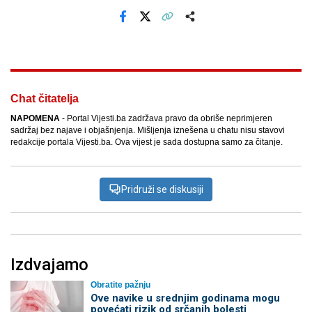
Facebook
X
Kopiraj link
Više
Chat čitatelja
NAPOMENA
- Portal Vijesti.ba zadržava pravo da obriše neprimjeren
sadržaj bez najave i objašnjenja. Mišljenja iznešena u chatu nisu stavovi
redakcije portala Vijesti.ba. Ova vijest je sada dostupna samo za čitanje.
Pridruži se diskusiji
Izdvajamo
Obratite pažnju
Ove navike u srednjim godinama mogu
povećati rizik od srčanih bolesti