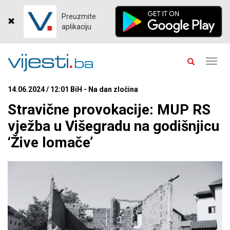
Preuzmite
aplikaciju
Toggl
navig
14.06.2024 / 12:01 BiH - Na dan zločina
Stravične provokacije: MUP RS
vježba u Višegradu na godišnjicu
‘Žive lomače’