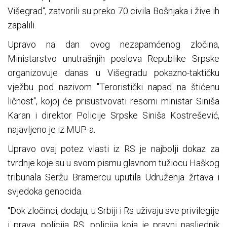
Višegrad“, zatvorili su preko 70 civila Bošnjaka i žive ih
zapalili.
Upravo na dan ovog nezapamćenog zločina,
Ministarstvo unutrašnjih poslova Republike Srpske
organizovuje danas u Višegradu pokazno-taktičku
vježbu pod nazivom "Teroristički napad na štićenu
ličnost", kojoj će prisustvovati resorni ministar Siniša
Karan i direktor Policije Srpske Siniša Kostrešević,
najavljeno je iz MUP-a.
Upravo ovaj potez vlasti iz RS je najbolji dokaz za
tvrdnje koje su u svom pismu glavnom tužiocu Haškog
tribunala Seržu Bramercu uputila Udruženja žrtava i
svjedoka genocida.
“Dok zločinci, dodaju, u Srbiji i Rs uživaju sve privilegije
i prava, policija RS, policija koja je pravni nasljednik