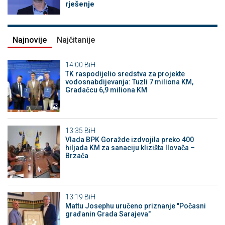
rješenje
Najnovije
Najčitanije
14:00
BiH
TK raspodijelio sredstva za projekte
vodosnabdijevanja: Tuzli 7 miliona KM,
Gradačcu 6,9 miliona KM
13:35
BiH
Vlada BPK Goražde izdvojila preko 400
hiljada KM za sanaciju klizišta Ilovača –
Brzača
13:19
BiH
Mattu Josephu uručeno priznanje "Počasni
građanin Grada Sarajeva"