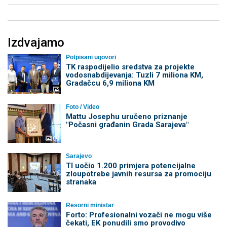
Izdvajamo
Potpisani ugovori
TK raspodijelio sredstva za projekte
vodosnabdijevanja: Tuzli 7 miliona KM,
Gradačcu 6,9 miliona KM
Foto / Video
Mattu Josephu uručeno priznanje
"Počasni građanin Grada Sarajeva"
Sarajevo
TI uočio 1.200 primjera potencijalne
zloupotrebe javnih resursa za promociju
stranaka
Resorni ministar
Forto: Profesionalni vozači ne mogu više
čekati, EK ponudili smo provodivo