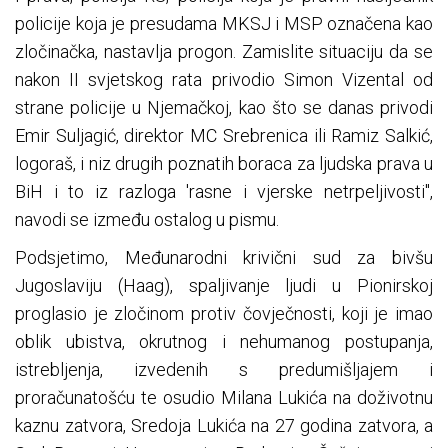
policije koja je presudama MKSJ i MSP označena kao
zločinačka, nastavlja progon. Zamislite situaciju da se
nakon II svjetskog rata privodio Simon Vizental od
strane policije u Njemačkoj, kao što se danas privodi
Emir Suljagić, direktor MC Srebrenica ili Ramiz Salkić,
logoraš, i niz drugih poznatih boraca za ljudska prava u
BiH i to iz razloga 'rasne i vjerske netrpeljivosti",
navodi se između ostalog u pismu.
Podsjetimo, Međunarodni krivični sud za bivšu
Jugoslaviju (Haag), spaljivanje ljudi u Pionirskoj
proglasio je zločinom protiv čovječnosti, koji je imao
oblik ubistva, okrutnog i nehumanog postupanja,
istrebljenja, izvedenih s predumišljajem i
proračunatošću te osudio Milana Lukića na doživotnu
kaznu zatvora, Sredoja Lukića na 27 godina zatvora, a