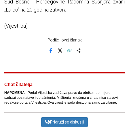
Sud Bosne i Hercegovine Radomira Šušnjara zvani
„Lalco“ na 20 godina zatvora.
(Vijesti.ba)
Podijeli ovaj članak
Facebook
X
Kopiraj link
Više
Chat čitatelja
NAPOMENA
- Portal Vijesti.ba zadržava pravo da obriše neprimjeren
sadržaj bez najave i objašnjenja. Mišljenja iznešena u chatu nisu stavovi
redakcije portala Vijesti.ba. Ova vijest je sada dostupna samo za čitanje.
Pridruži se diskusiji