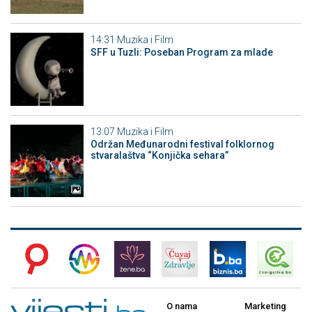
14:31
Muzika i Film
SFF u Tuzli: Poseban Program za mlade
13:07
Muzika i Film
Održan Međunarodni festival folklornog
stvaralaštva “Konjička sehara”
O nama
Marketing