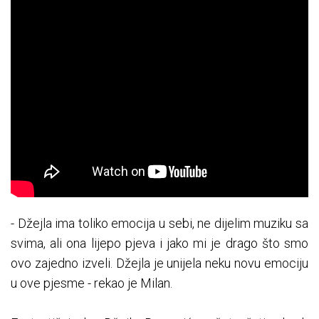
- Džejla ima toliko emocija u sebi, ne dijelim muziku sa
svima, ali ona lijepo pjeva i jako mi je drago što smo
ovo zajedno izveli. Džejla je unijela neku novu emociju
u ove pjesme - rekao je Milan.