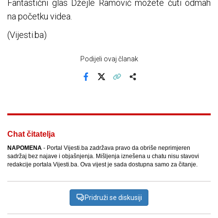
Fantastični glas Džejle Ramović možete čuti odmah
na početku videa.
(Vijesti.ba)
Podijeli ovaj članak
Facebook
X
Kopiraj link
Više
Chat čitatelja
NAPOMENA
- Portal Vijesti.ba zadržava pravo da obriše neprimjeren
sadržaj bez najave i objašnjenja. Mišljenja iznešena u chatu nisu stavovi
redakcije portala Vijesti.ba. Ova vijest je sada dostupna samo za čitanje.
Pridruži se diskusiji