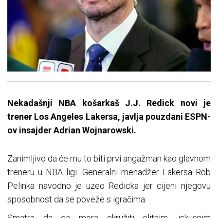
Nekadašnji NBA košarkaš J.J. Redick novi je
trener Los Angeles Lakersa, javlja pouzdani ESPN-
ov insajder Adrian Wojnarowski.
Zanimljivo da će mu to biti prvi angažman kao glavnom
treneru u NBA ligi. Generalni menadžer Lakersa Rob
Pelinka navodno je uzeo Redicka jer cijeni njegovu
sposobnost da se poveže s igračima.
Smatra da ga mora okružiti elitnim, iskusnim