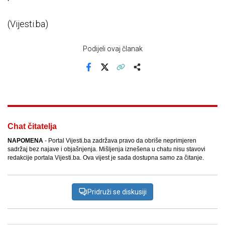
(Vijesti.ba)
Podijeli ovaj članak
Facebook
X
Kopiraj link
Više
Chat čitatelja
NAPOMENA
- Portal Vijesti.ba zadržava pravo da obriše neprimjeren
sadržaj bez najave i objašnjenja. Mišljenja iznešena u chatu nisu stavovi
redakcije portala Vijesti.ba. Ova vijest je sada dostupna samo za čitanje.
Pridruži se diskusiji