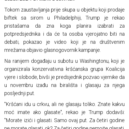
Tokom zaustavljanja prije skupa u objektu koji prodaje
biftek sa sirom u Philadelphiji, Trump je rekao
pristašama da zna koga planira izabrati za
potpredsjednika i da će ta osoba vjerojatno biti na
debati, pokazao je video koji je na društvenim
mrežama objavio glasnogovornik kampanje.
Na ranijem događaju u subotu u Washingtonu, koji je
organizirala konzervativna kršćanska grupa Koalicija
vjere i slobode, bivši je predsjednik pozvao vjernike da
u novembru izađu na birališta i glasaju za njega
posljednji put.
"Kršćani idu u crkvu, ali ne glasaju toliko. Znate kakvu
moć imate ako glasate", rekao je Trump dodavši:
"Morate izići i glasati. Samo ovaj put. Za četiri godine
ne morate glasati, ok? Za četiri godine nemojte glasati,