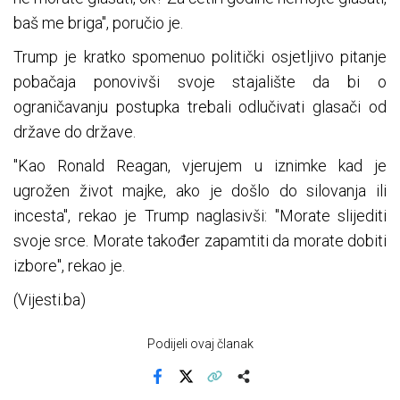
baš me briga", poručio je.
Trump je kratko spomenuo politički osjetljivo pitanje
pobačaja ponovivši svoje stajalište da bi o
ograničavanju postupka trebali odlučivati ​​glasači od
države do države.
"Kao Ronald Reagan, vjerujem u iznimke kad je
ugrožen život majke, ako je došlo do silovanja ili
incesta", rekao je Trump naglasivši: "Morate slijediti
svoje srce. Morate također zapamtiti da morate dobiti
izbore", rekao je.
(Vijesti.ba)
Podijeli ovaj članak
Facebook
X
Kopiraj link
Više