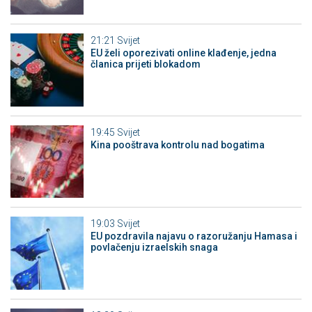
21:21
Svijet
EU želi oporezivati online klađenje, jedna
članica prijeti blokadom
19:45
Svijet
Kina pooštrava kontrolu nad bogatima
19:03
Svijet
EU pozdravila najavu o razoružanju Hamasa i
povlačenju izraelskih snaga