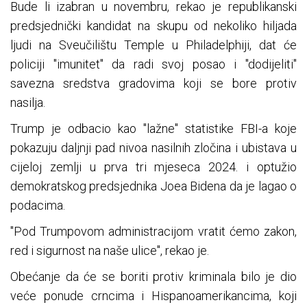
Bude li izabran u novembru, rekao je republikanski
predsjednički kandidat na skupu od nekoliko hiljada
ljudi na Sveučilištu Temple u Philadelphiji, dat će
policiji "imunitet" da radi svoj posao i "dodijeliti"
savezna sredstva gradovima koji se bore protiv
nasilja.
Trump je odbacio kao "lažne" statistike FBI-a koje
pokazuju daljnji pad nivoa nasilnih zločina i ubistava u
cijeloj zemlji u prva tri mjeseca 2024. i optužio
demokratskog predsjednika Joea Bidena da je lagao o
podacima.
"Pod Trumpovom administracijom vratit ćemo zakon,
red i sigurnost na naše ulice", rekao je.
Obećanje da će se boriti protiv kriminala bilo je dio
veće ponude crncima i Hispanoamerikancima, koji