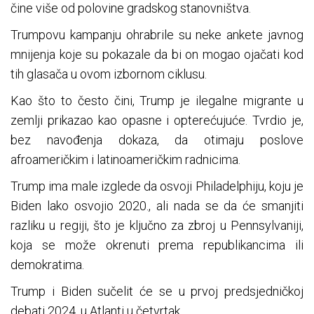
čine više od polovine gradskog stanovništva.
Trumpovu kampanju ohrabrile su neke ankete javnog
mnijenja koje su pokazale da bi on mogao ojačati kod
tih glasača u ovom izbornom ciklusu.
Kao što to često čini, Trump je ilegalne migrante u
zemlji prikazao kao opasne i opterećujuće. Tvrdio je,
bez navođenja dokaza, da otimaju poslove
afroameričkim i latinoameričkim radnicima.
Trump ima male izglede da osvoji Philadelphiju, koju je
Biden lako osvojio 2020., ali nada se da će smanjiti
razliku u regiji, što je ključno za zbroj u Pennsylvaniji,
koja se može okrenuti prema republikancima ili
demokratima.
Trump i Biden sučelit će se u prvoj predsjedničkoj
debati 2024. u Atlanti u četvrtak.