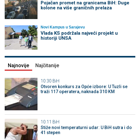
Pojačan promet na granicama BiH: Duge
kolone na više graničnih prelaza
Novi Kampus u Sarajevu
Vlada KS podržala najveći projekt u
historiji UNSA
Najnovije
Najčitanije
10:30
BiH
Otvoren konkurs za Opće izbore: U Tuzli se
traži 117 operatera, naknada 310 KM
10:11
BiH
Stiže novi temperaturni udar: U BiH sutra i do
41 stepen