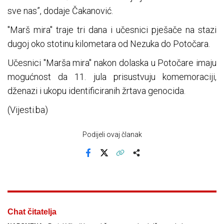
sve nas”, dodaje Čakanović.
"Marš mira" traje tri dana i učesnici pješače na stazi
dugoj oko stotinu kilometara od Nezuka do Potočara.
Učesnici "Marša mira" nakon dolaska u Potočare imaju
mogućnost da 11. jula prisustvuju komemoraciji,
dženazi i ukopu identificiranih žrtava genocida.
(Vijesti.ba)
Podijeli ovaj članak
Facebook
X
Kopiraj link
Više
Chat čitatelja