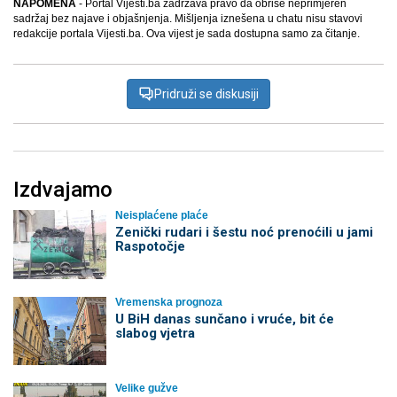
NAPOMENA
- Portal Vijesti.ba zadržava pravo da obriše neprimjeren
sadržaj bez najave i objašnjenja. Mišljenja iznešena u chatu nisu stavovi
redakcije portala Vijesti.ba. Ova vijest je sada dostupna samo za čitanje.
Pridruži se diskusiji
Izdvajamo
Neisplaćene plaće
Zenički rudari i šestu noć prenoćili u jami
Raspotočje
Vremenska prognoza
U BiH danas sunčano i vruće, bit će
slabog vjetra
Velike gužve