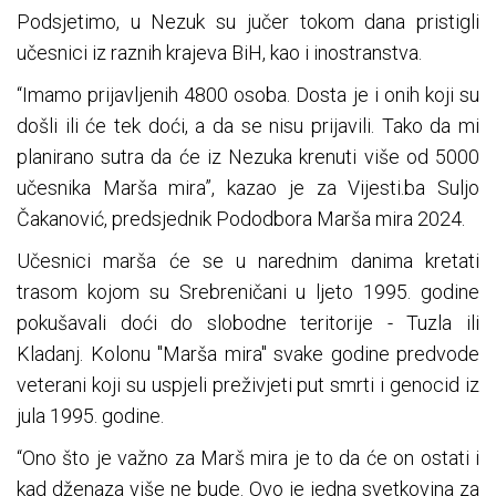
Podsjetimo, u Nezuk su jučer tokom dana pristigli
učesnici iz raznih krajeva BiH, kao i inostranstva.
“Imamo prijavljenih 4800 osoba. Dosta je i onih koji su
došli ili će tek doći, a da se nisu prijavili. Tako da mi
planirano sutra da će iz Nezuka krenuti više od 5000
učesnika Marša mira”, kazao je za Vijesti.ba Suljo
Čakanović, predsjednik Pododbora Marša mira 2024.
Učesnici marša će se u narednim danima kretati
trasom kojom su Srebreničani u ljeto 1995. godine
pokušavali doći do slobodne teritorije - Tuzla ili
Kladanj. Kolonu "Marša mira" svake godine predvode
veterani koji su uspjeli preživjeti put smrti i genocid iz
jula 1995. godine.
“Ono što je važno za Marš mira je to da će on ostati i
kad dženaza više ne bude. Ovo je jedna svetkovina za