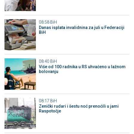
08:58
BiH
Danas isplata invalidnina za juli u Federaciji
BiH
08:40
BiH
Više od 100 radnika u RS uhvaćeno u lažnom
bolovanju
08:17
BiH
Zenički rudari i šestu noć prenoćili u jami
Raspotočje