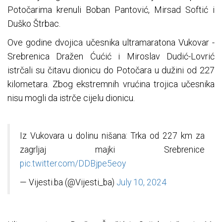
Potočarima krenuli Boban Pantović, Mirsad Softić i
Duško Štrbac.
Ove godine dvojica učesnika ultramaratona Vukovar -
Srebrenica Dražen Ćućić i Miroslav Dudić-Lovrić
istrčali su čitavu dionicu do Potočara u dužini od 227
kilometara. Zbog ekstremnih vrućina trojica učesnika
nisu mogli da istrče cijelu dionicu.
Iz Vukovara u dolinu nišana: Trka od 227 km za
zagrljaj majki Srebrenice
pic.twitter.com/DDBjpe5eoy
— Vijesti.ba (@Vijesti_ba)
July 10, 2024