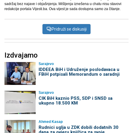
sadržaj bez najave i objašnjenja. Mišljenja iznešena u chatu nisu stavovi
redakcije portala Vijesti.ba. Ova vijest je sada dostupna samo za čitanje.
Pridruži se diskusiji
Izdvajamo
Sarajevo
IDDEEA BiH i Udruženje poslodavaca u
FBiH potpisali Memorandum o saradnji
Sarajevo
CIK BiH kaznio PSS, SDP i SNSD sa
ukupno 18.500 KM
Ahmed Kasap
Rudnici uglja u ZDK dobili dodatnih 30
dana za ovjeru knjižica za svoje