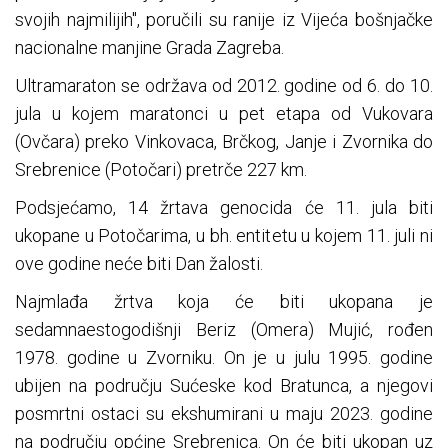
svojih najmilijih", poručili su ranije iz Vijeća bošnjačke
nacionalne manjine Grada Zagreba.
Ultramaraton se održava od 2012. godine od 6. do 10.
jula u kojem maratonci u pet etapa od Vukovara
(Ovčara) preko Vinkovaca, Brčkog, Janje i Zvornika do
Srebrenice (Potočari) pretrče 227 km.
Podsjećamo, 14 žrtava genocida će 11. jula biti
ukopane u Potočarima, u bh. entitetu u kojem 11. juli ni
ove godine neće biti Dan žalosti.
Najmlađa žrtva koja će biti ukopana je
sedamnaestogodišnji Beriz (Omera) Mujić, rođen
1978. godine u Zvorniku. On je u julu 1995. godine
ubijen na području Sućeske kod Bratunca, a njegovi
posmrtni ostaci su ekshumirani u maju 2023. godine
na području općine Srebrenica. On će biti ukopan uz