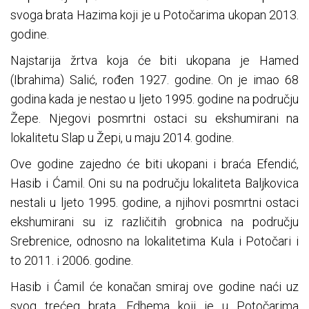
svoga brata Hazima koji je u Potočarima ukopan 2013.
godine.
Najstarija žrtva koja će biti ukopana je Hamed
(Ibrahima) Salić, rođen 1927. godine. On je imao 68
godina kada je nestao u ljeto 1995. godine na području
Žepe. Njegovi posmrtni ostaci su ekshumirani na
lokalitetu Slap u Žepi, u maju 2014. godine.
Ove godine zajedno će biti ukopani i braća Efendić,
Hasib i Ćamil. Oni su na području lokaliteta Baljkovica
nestali u ljeto 1995. godine, a njihovi posmrtni ostaci
ekshumirani su iz različitih grobnica na području
Srebrenice, odnosno na lokalitetima Kula i Potočari i
to 2011. i 2006. godine.
Hasib i Ćamil će konačan smiraj ove godine naći uz
svog trećeg brata, Edhema koji je u Potočarima