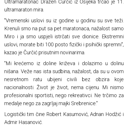
Ultramaratonac Dražen Čurčić iz Osijeka trčao je 11.
ultramaraton mira.
"Vremenski uslovi su iz godine u godinu su sve teži.
Krenuli smo na put sa pet maratonaca, nažalost samo
Miro i ja smo uspjeli istrčati sve dionice. Ekstremni
uslovi, morate biti 100 posto fizički i psihički spremni",
kazao je Čurčić prisutnim novinarima.
"Mi krećemo iz doline križeva i dolazimo u dolinu
nišana. Veže nas ista sudbina, nažalost, da su u ovom
nesretnom ratu ubijeni civili bez obzira koje
nacionalnosti. Život je život, nema cijenu. Mi nismo
profesionalni sportisti, nego rekreativci. Ne trčimo za
medalje nego za zagrljaj majki Srebrenice."
Logistički tim čine Robert Kasumović, Adnan Hodžić i
Admir Hasanović.