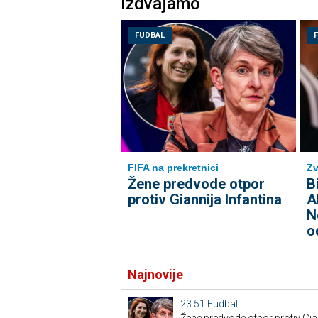
Izdvajamo
FUDBAL
FIFA na prekretnici
Zv
Žene predvode otpor
B
protiv Giannija Infantina
A
N
o
Najnovije
23:51
Fudbal