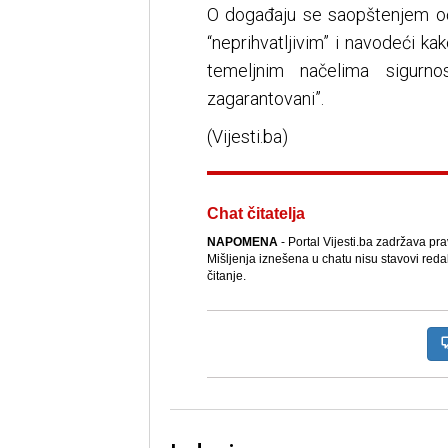
O događaju se saopštenjem očit
“neprihvatljivim” i navodeći ka
temeljnim načelima sigurnos
zagarantovani”.
(Vijesti.ba)
Chat čitatelja
NAPOMENA
- Portal Vijesti.ba zadržava pr
Mišljenja iznešena u chatu nisu stavovi reda
čitanje.