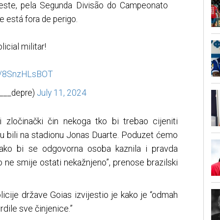
oeste, pela Segunda Divisão do Campeonato
e está fora de perigo.
icial militar!
om/8SnzHLsBOT
___depre)
July 11, 2024
i zločinački čin nekoga tko bi trebao cijeniti
ji su bili na stadionu Jonas Duarte. Poduzet ćemo
ko bi se odgovorna osoba kaznila i pravda
lo ne smije ostati nekažnjeno”, prenose brazilski
icije države Goias izvijestio je kako je “odmah
rdile sve činjenice.”