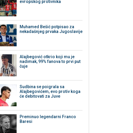
evropskog protivnika
Muhamed Bešić potpisao za
nekadašnjeg prvaka Jugoslavije
Alajbegović otkrio koji mu je
nadimak, 99% fanova to prvi put
čuje
Sudbina se poigrala sa
Alajbegovićem, evo protiv koga
će debitovati za Juve
Preminuo legendarni Franco
Baresi