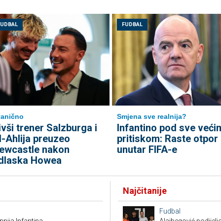
FUDBAL
FUDBAL
anično
Smjena sve realnija?
ivši trener Salzburga i
Infantino pod sve veći
l-Ahlija preuzeo
pritiskom: Raste otpor
ewcastle nakon
unutar FIFA-e
dlaska Howea
Najčitanije
Fudbal