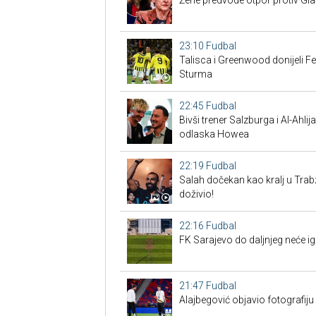
Žene predvode otpor protiv Gian
23:10
Fudbal
Talisca i Greenwood donijeli F
Sturma
22:45
Fudbal
Bivši trener Salzburga i Al-Ahl
odlaska Howea
22:19
Fudbal
Salah dočekan kao kralj u Tra
doživio!
22:16
Fudbal
FK Sarajevo do daljnjeg neće ig
21:47
Fudbal
Alajbegović objavio fotografiju 