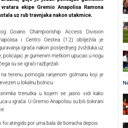
vratara ekipe Gremio Anapolisa Ramona
stala uz rub travnjaka nakon utakmice.
lnog Goiano Championship Access Division
polisa i Centro Oestea (1:2) obilježila je
uravanja igrača nakon posljednjeg zvižduka uz
ce, policajac je gumenim metkom upucao u nogu
a su se igrači razbježali.
 na terenu pomogla ranjenom golmanu koji je
vezen u lokalnu bolnicu.
Na
snimka trenutka u kojem se jasno vidi kako
puca u igrača. U Gremio Anapolisu su bili šokirani
ce.
 foi atingido por uma bala de borracha depois