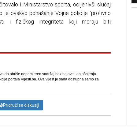
ovalo i Ministarstvo sporta, ocijenivši slučaj
ko je ovakvo ponašanje Vojne policije “protivno
ti i fizičkog integriteta koji moraju biti
avo da obriše neprimjeren sadržaj bez najave i objašnjenja.
kcije portala Vijesti.ba. Ova vijest je sada dostupna samo za
Pridruži se diskusiji