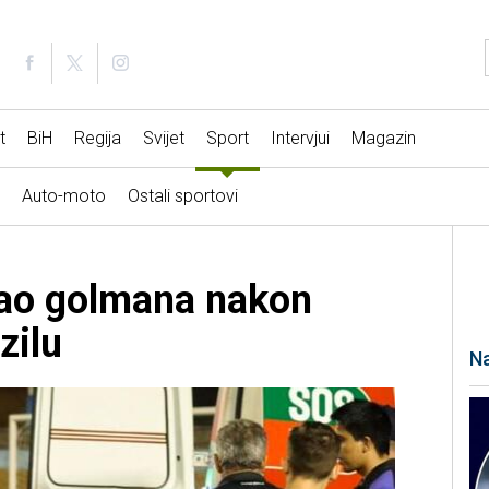
t
BiH
Regija
Svijet
Sport
Intervjui
Magazin
Auto-moto
Ostali sportovi
cao golmana nakon
zilu
Na