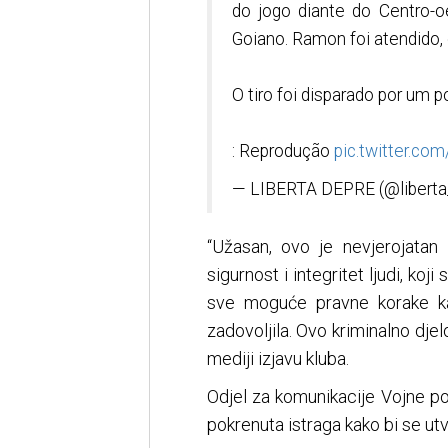
do jogo diante do Centro-
Goiano. Ramon foi atendido, 
O tiro foi disparado por um pol
: Reprodução
pic.twitter.c
— LIBERTA DEPRE (@liberta
“Užasan, ovo je nevjerojatan 
sigurnost i integritet ljudi, ko
sve moguće pravne korake ka
zadovoljila. Ovo kriminalno dje
mediji izjavu kluba.
Odjel za komunikacije Vojne pol
pokrenuta istraga kako bi se utv