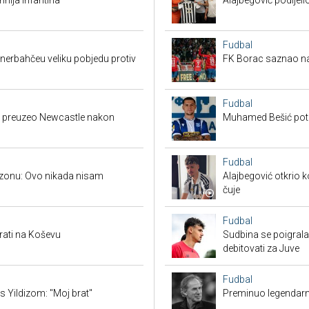
nija Infantina
Alajbegović podijeli
Fudbal
enerbahčeu veliku pobjedu protiv
FK Borac saznao na
Fudbal
ija preuzeo Newcastle nakon
Muhamed Bešić potp
Fudbal
bzonu: Ovo nikada nisam
Alajbegović otkrio k
čuje
Fudbal
rati na Koševu
Sudbina se poigrala
debitovati za Juve
Fudbal
s Yildizom: "Moj brat"
Preminuo legendarn