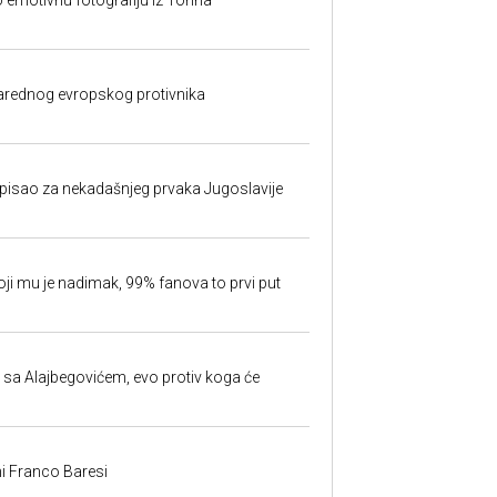
o emotivnu fotografiju iz Torina
rednog evropskog protivnika
isao za nekadašnjeg prvaka Jugoslavije
oji mu je nadimak, 99% fanova to prvi put
 sa Alajbegovićem, evo protiv koga će
i Franco Baresi