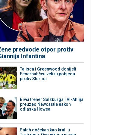
Žene predvode otpor protiv
Giannija Infantina
Talisca i Greenwood donijeli
Fenerbahčeu veliku pobjedu
protiv Sturma
Bivši trener Salzburga i Al-Ahlija
preuzeo Newcastle nakon
odlaska Howea
Salah dočekan kao kralj u
Trabzonu: Ovo nikada nisam