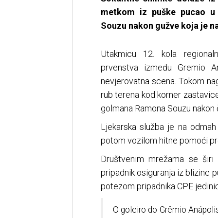
metkom iz puške pucao u 
Souzu nakon gužve koja je na
Utakmicu 12. kola regiona
prvenstva između Gremio Ana
nevjerovatna scena. Tokom nag
rub terena kod korner zastavi
golmana Ramona Souzu nakon čeg
Ljekarska služba je na odmah
potom vozilom hitne pomoći pre
Društvenim mrežama se širi 
pripadnik osiguranja iz blizine 
potezom pripadnika CPE jedini
O goleiro do Grêmio Anápolis