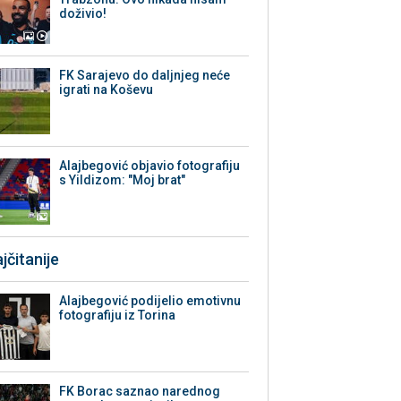
doživio!
FK Sarajevo do daljnjeg neće
igrati na Koševu
Alajbegović objavio fotografiju
s Yildizom: "Moj brat"
jčitanije
Alajbegović podijelio emotivnu
fotografiju iz Torina
FK Borac saznao narednog