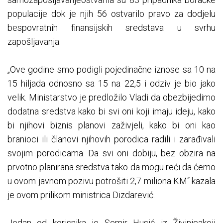
populacije dok je njih 56 ostvarilo pravo za dodjelu
bespovratnih finansijskih sredstava u svrhu
zapošljavanja.
„Ove godine smo podigli pojedinačne iznose sa 10 na
15 hiljada odnosno sa 15 na 22,5 i odziv je bio jako
velik. Ministarstvo je predložilo Vladi da obezbijedimo
dodatna sredstva kako bi svi oni koji imaju ideju, kako
bi njihovi biznis planovi zaživjeli, kako bi oni kao
branioci ili članovi njihovih porodica radili i zarađivali
svojim porodicama. Da svi oni dobiju, bez obzira na
prvotno planirana sredstva tako da mogu reći da ćemo
u ovom javnom pozivu potrošiti 2,7 miliona KM“ kazala
je ovom prilikom ministrica Dizdarević.
Jedan od korisnika je Semir Husić iz Živinicakoji