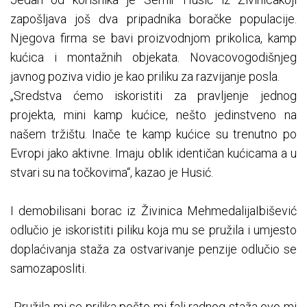
zapošljava još dva pripadnika boračke populacije.
Njegova firma se bavi proizvodnjom prikolica, kamp
kućica i montažnih objekata. Novacovogodišnjeg
javnog poziva vidio je kao priliku za razvijanje posla.
„Sredstva ćemo iskoristiti za pravljenje jednog
projekta, mini kamp kućice, nešto jedinstveno na
našem tržištu. Inače te kamp kućice su trenutno po
Evropi jako aktivne. Imaju oblik identičan kućicama a u
stvari su na točkovima“, kazao je Husić.
I demobilisani borac iz Živinica MehmedalijaIbišević
odlučio je iskoristiti piliku koja mu se pružila i umjesto
doplaćivanja staža za ostvarivanje penzije odlučio se
samozaposliti.
„Pružila mi se prilika pošto mi fali radnog staža ovo mi