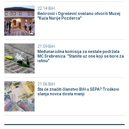
22:14
BiH
Bećirović i Ogrešević svečano otvorili Muzej
"Kuća Nurije Pozderca"
21:59
BiH
Međunarodna komisija za nestale podržala
MC Srebrenica: "Stanite uz one koji se bore za
istinu"
21:06
BiH
Šta će značiti članstvo BiH u SEPA? Troškovi
slanja novca dosta manji