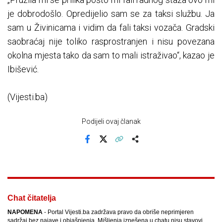
je dobrodošlo. Opredijelio sam se za taksi službu. Ja
sam u Živinicama i vidim da fali taksi vozača. Gradski
saobraćaj nije toliko rasprostranjen i nisu povezana
okolna mjesta tako da sam to mali istraživao“, kazao je
Ibišević.
(Vijesti.ba)
Podijeli ovaj članak
Facebook
X
Kopiraj link
Više
Chat čitatelja
NAPOMENA
- Portal Vijesti.ba zadržava pravo da obriše neprimjeren
sadržaj bez najave i objašnjenja. Mišljenja iznešena u chatu nisu stavovi