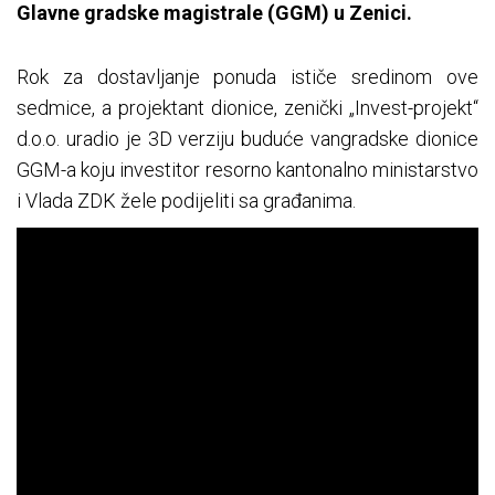
Glavne gradske magistrale (GGM) u Zenici.
Rok za dostavljanje ponuda ističe sredinom ove
sedmice, a projektant dionice, zenički „Invest-projekt“
d.o.o. uradio je 3D verziju buduće vangradske dionice
GGM-a koju investitor resorno kantonalno ministarstvo
i Vlada ZDK žele podijeliti sa građanima.