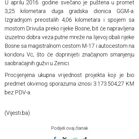
U aprilu 2016. godine svečano je puštena u promet
3,25 kilometara duga gradska dionica GGM-a.
Izgradnjom preostalih 4,06 kilometara i spojem sa
mostom Drivuša preko rijeke Bosne, bit će napravljena
izuzetno dobra veza putne mreže na lijevoj obali rijeke
Bosne sa magistralnom cestom M-17 i autocestom na
koridoru Vc, što će doprinijeti značajnom smanjenju
saobraćajnih gužvi u Zenici.
Procijenjena ukupna vrijednost projekta koji je bio
predmet okvirnog sporazuma iznosi 3.173.504,27 KM
bez PDV-a.
(Vijesti.ba)
Podijeli ovaj članak