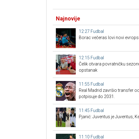
Najnovije
12:27
Fudbal
Borac večeras lovi novi evrops
12:15
Fudbal
Čelik otvara povratničku sezonu
opstanak
11:55
Fudbal
Real Madrid završio transfer o
potpisuje do 2031.
11:45
Fudbal
Pjanić: Juventus je Juventus, Ke
11:10
Fudbal