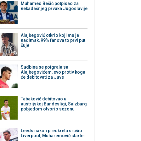
Muhamed Bešić potpisao za
nekadašnjeg prvaka Jugoslavije
Alajbegović otkrio koji mu je
nadimak, 99% fanova to prvi put
čuje
Sudbina se poigrala sa
Alajbegovićem, evo protiv koga
će debitovati za Juve
Tabaković debitovao u
austrijskoj Bundesligi, Salzburg
pobjedom otvorio sezonu
Leeds nakon preokreta srušio
Liverpool, Muharemović starter