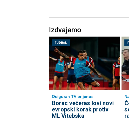
Izdvajamo
FUDBAL
Osiguran TV prijenos
Na
Borac večeras lovi novi
Č
evropski korak protiv
s
ML Vitebska
r