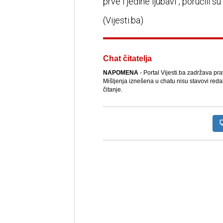
prve i jedine ljubavi", poručili su 
(Vijesti.ba)
Chat čitatelja
NAPOMENA
- Portal Vijesti.ba zadržava pr
Mišljenja iznešena u chatu nisu stavovi reda
čitanje.