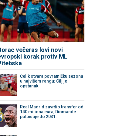
Borac večeras lovi novi
evropski korak protiv ML
Vitebska
Čelik otvara povratničku sezonu
u najvišem rangu: Cilj je
opstanak
Real Madrid završio transfer od
140 miliona eura, Diomande
potpisuje do 2031.