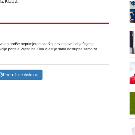
iz kluba.
avo da obriše neprimjeren sadržaj bez najave i objašnjenja.
kcije portala Vijesti.ba. Ova vijest je sada dostupna samo za
Pridruži se diskusiji