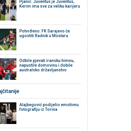
Pjanić: Juventus je Juventus,
Kerim ima sve za veliku karijeru
Potvrđeno: FK Sarajevo će
ugostiti Radnik u Mostaru
Odbile pjevati iransku himnu,
napustile domovinu i dobile
australsko državljanstvo
jčitanije
Alajbegović podijelio emotivnu
fotografiju iz Torina