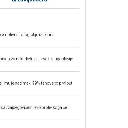
o emotivnu fotografiju iz Torina
isao za nekadašnjeg prvaka Jugoslavije
oji mu je nadimak, 99% fanova to prvi put
 sa Alajbegovićem, evo protiv koga će