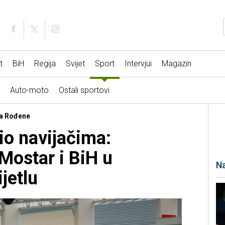
t
BiH
Regija
Svijet
Sport
Intervjui
Magazin
Auto-moto
Ostali sportovi
za Rođene
io navijačima:
 Mostar i BiH u
Na
jetlu