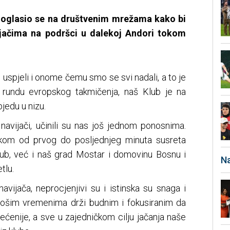
 oglasio se na društvenim mrežama kako bi
ijačima na podršci u dalekoj Andori tokom
 uspjeli i onome čemu smo se svi nadali, a to je
 rundu evropskog takmičenja, naš Klub je na
jedu u nizu.
 navijači, učinili su nas još jednom ponosnima.
om od prvog do posljednjeg minuta susreta
lub, već i naš grad Mostar i domovinu Bosnu i
Na
tlu.
 navijača, neprocjenjivi su i istinska su snaga i
 lošim vremenima drži budnim i fokusiranim da
ećenije, a sve u zajedničkom cilju jačanja naše