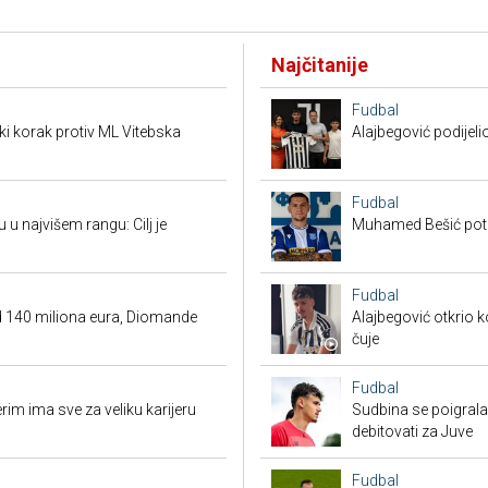
Najčitanije
Fudbal
ki korak protiv ML Vitebska
Alajbegović podijeli
Fudbal
 u najvišem rangu: Cilj je
Muhamed Bešić potp
Fudbal
d 140 miliona eura, Diomande
Alajbegović otkrio k
čuje
Fudbal
rim ima sve za veliku karijeru
Sudbina se poigrala
debitovati za Juve
Fudbal