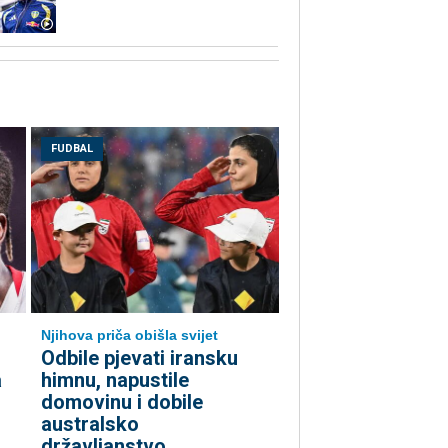
FUDBAL
Njihova priča obišla svijet
Odbile pjevati iransku
a
himnu, napustile
domovinu i dobile
australsko
državljanstvo