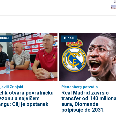
FUDBAL
FUDBAL
javili Zrinjski
Plettenberg potvrdio
elik otvara povratničku
Real Madrid završio
ezonu u najvišem
transfer od 140 milion
angu: Cilj je opstanak
eura, Diomande
potpisuje do 2031.