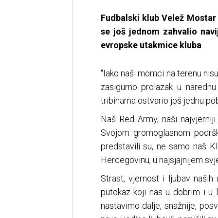
Fudbalski klub Velež Mostar
se još jednom zahvalio nav
evropske utakmice kluba
"Iako naši momci na terenu nisu
zasigurno prolazak u narednu
tribinama ostvario još jednu pob
Naš Red Army, naši najvjerniji
Svojom gromoglasnom podršk
predstavili su, ne samo naš K
Hercegovinu, u najsjajnijem svje
Strast, vjernost i ljubav naših
putokaz koji nas u dobrim i u
nastavimo dalje, snažnije, posv