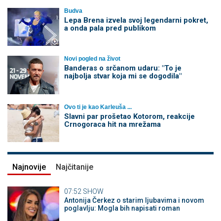
Budva
Lepa Brena izvela svoj legendarni pokret,
a onda pala pred publikom
Novi pogled na život
Banderas o srčanom udaru: "To je
najbolja stvar koja mi se dogodila"
Ovo ti je kao Karleuša ...
Slavni par prošetao Kotorom, reakcije
Crnogoraca hit na mrežama
Najnovije
Najčitanije
07:52
SHOW
Antonija Čerkez o starim ljubavima i novom
poglavlju: Mogla bih napisati roman