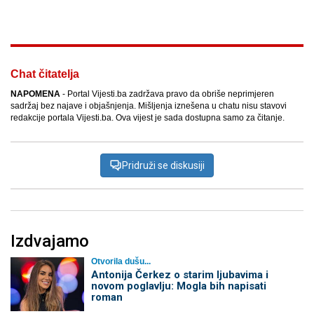
Facebook
X
Kopiraj link
Više
Chat čitatelja
NAPOMENA
- Portal Vijesti.ba zadržava pravo da obriše neprimjeren
sadržaj bez najave i objašnjenja. Mišljenja iznešena u chatu nisu stavovi
redakcije portala Vijesti.ba. Ova vijest je sada dostupna samo za čitanje.
Pridruži se diskusiji
Izdvajamo
Otvorila dušu...
Antonija Čerkez o starim ljubavima i
novom poglavlju: Mogla bih napisati
roman