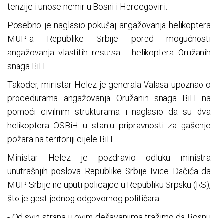
tenzije i unose nemir u Bosni i Hercegovini.
Posebno je naglasio pokušaj angažovanja helikoptera
MUP-a Republike Srbije pored mogućnosti
angažovanja vlastitih resursa - helikoptera Oružanih
snaga BiH.
Također, ministar Helez je generala Valasa upoznao o
procedurama angažovanja Oružanih snaga BiH na
pomoći civilnim strukturama i naglasio da su dva
helikoptera OSBiH u stanju pripravnosti za gašenje
požara na teritoriji cijele BiH.
Ministar Helez je pozdravio odluku ministra
unutrašnjih poslova Republike Srbije Ivice Dačića da
MUP Srbije ne uputi policajce u Republiku Srpsku (RS),
što je gest jednog odgovornog političara.
- Od svih strana u ovim dešavanjima tražimo da Bosnu