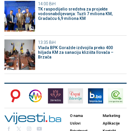
14:00
BiH
TK raspodijelio sredstva za projekte
vodosnabdijevanja: Tuzli 7 miliona KM,
Gradačcu 6,9 miliona KM
13:35
BiH
Vlada BPK Goražde izdvojila preko 400
hiljada KM za sanaciju klizišta Ilovača –
Brzača
O nama
Marketing
Uslovi
Aplikacije
Privatnost
Kontakt