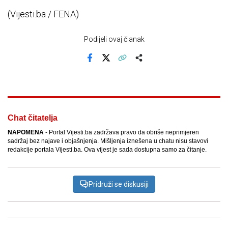
(Vijesti.ba / FENA)
Podijeli ovaj članak
Facebook
X
Kopiraj link
Više
Chat čitatelja
NAPOMENA
- Portal Vijesti.ba zadržava pravo da obriše neprimjeren
sadržaj bez najave i objašnjenja. Mišljenja iznešena u chatu nisu stavovi
redakcije portala Vijesti.ba. Ova vijest je sada dostupna samo za čitanje.
Pridruži se diskusiji