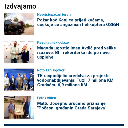
Izdvajamo
Nepristupačan teren
Požar kod Konjica prijeti kućama,
očekuje se angažman helikoptera OSBiH
Rezultati tek dolaze
Magoda ugostio Iman Avdić pred velike
izazove: Bh. rekorderka ide po nove
uspjehe
Potpisani ugovori
TK raspodijelio sredstva za projekte
vodosnabdijevanja: Tuzli 7 miliona KM,
Gradačcu 6,9 miliona KM
Foto / Video
Mattu Josephu uručeno priznanje
"Počasni građanin Grada Sarajeva"