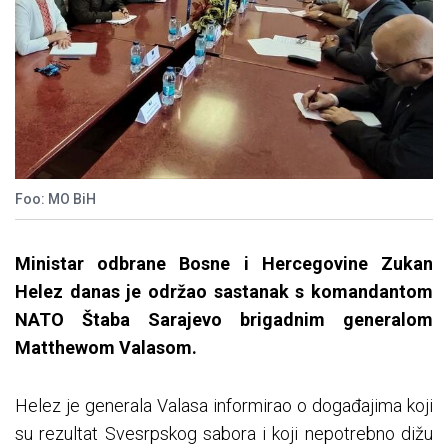
Foo: MO BiH
Ministar odbrane Bosne i Hercegovine Zukan
Helez danas je održao sastanak s komandantom
NATO Štaba Sarajevo brigadnim generalom
Matthewom Valasom.
Helez je generala Valasa informirao o događajima koji
su rezultat Svesrpskog sabora i koji nepotrebno dižu