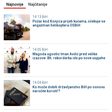
Najnovije
Najčitanije
14:13
BiH
Požar kod Konjica prijeti kućama, očekuje se
angažman helikoptera OSBiH
14:05
BiH
Magoda ugostio Iman Avdić pred velike
izazove: Bh. rekorderka ide po nove uspjehe
14:04
BiH
Ko može dobiti državljanstvo BiH po osnovu
naročite koristi!?