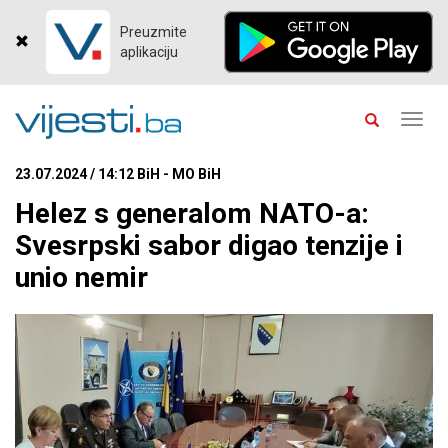
Preuzmite
aplikaciju
Toggl
navig
23.07.2024 / 14:12 BiH - MO BiH
Helez s generalom NATO-a:
Svesrpski sabor digao tenzije i
unio nemir