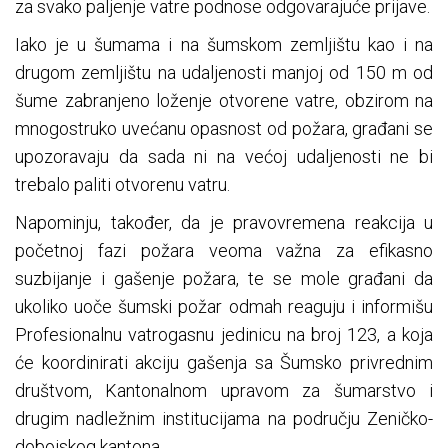
za svako paljenje vatre podnose odgovarajuće prijave.
Iako je u šumama i na šumskom zemljištu kao i na
drugom zemljištu na udaljenosti manjoj od 150 m od
šume zabranjeno loženje otvorene vatre, obzirom na
mnogostruko uvećanu opasnost od požara, građani se
upozoravaju da sada ni na većoj udaljenosti ne bi
trebalo paliti otvorenu vatru.
Napominju, također, da je pravovremena reakcija u
početnoj fazi požara veoma važna za efikasno
suzbijanje i gašenje požara, te se mole građani da
ukoliko uoče šumski požar odmah reaguju i informišu
Profesionalnu vatrogasnu jedinicu na broj 123, a koja
će koordinirati akciju gašenja sa Šumsko privrednim
društvom, Kantonalnom upravom za šumarstvo i
drugim nadležnim institucijama na području Zeničko-
dobojskog kantona.