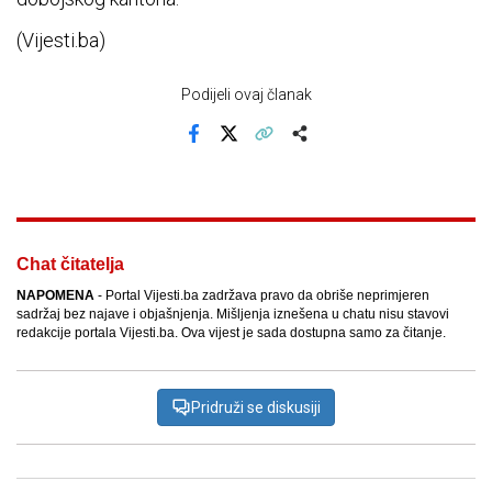
(Vijesti.ba)
Podijeli ovaj članak
Facebook
X
Kopiraj link
Više
Chat čitatelja
NAPOMENA
- Portal Vijesti.ba zadržava pravo da obriše neprimjeren
sadržaj bez najave i objašnjenja. Mišljenja iznešena u chatu nisu stavovi
redakcije portala Vijesti.ba. Ova vijest je sada dostupna samo za čitanje.
Pridruži se diskusiji