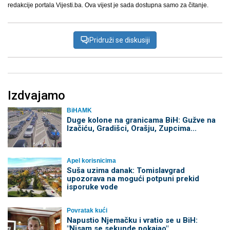
redakcije portala Vijesti.ba. Ova vijest je sada dostupna samo za čitanje.
Pridruži se diskusiji
Izdvajamo
BiHAMK
Duge kolone na granicama BiH: Gužve na
Izačiću, Gradišci, Orašju, Zupcima...
Apel korisnicima
Suša uzima danak: Tomislavgrad
upozorava na mogući potpuni prekid
isporuke vode
Povratak kući
Napustio Njemačku i vratio se u BiH:
"Nisam se sekunde pokajao"