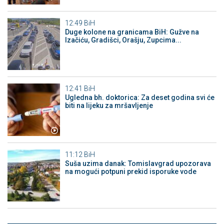
12:49
BiH
Duge kolone na granicama BiH: Gužve na
Izačiću, Gradišci, Orašju, Zupcima...
12:41
BiH
Ugledna bh. doktorica: Za deset godina svi će
biti na lijeku za mršavljenje
11:12
BiH
Suša uzima danak: Tomislavgrad upozorava
na mogući potpuni prekid isporuke vode