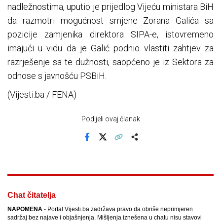
nadležnostima, uputio je prijedlog Vijeću ministara BiH
da razmotri mogućnost smjene Zorana Galića sa
pozicije zamjenika direktora SIPA-e, istovremeno
imajući u vidu da je Galić podnio vlastiti zahtjev za
razrješenje sa te dužnosti, saopćeno je iz Sektora za
odnose s javnošću PSBiH.
(Vijesti.ba / FENA)
Podijeli ovaj članak
Facebook
X
Kopiraj link
Više
Chat čitatelja
NAPOMENA
- Portal Vijesti.ba zadržava pravo da obriše neprimjeren
sadržaj bez najave i objašnjenja. Mišljenja iznešena u chatu nisu stavovi