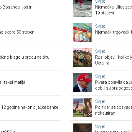
Svijet
o Bosanca i još tri
Njemačka: Ulice zat
19 stepeni
Svijet
eno skoro 50 stepeni
Njemački trgovački l
Svijet
bično blago u brodu na dnu
Rusi objavili koliko
Ukrajini
Svijet
 i taksi mafija
Pivara objavila da ć
dobili su brz odgov
Svijet
a 12 godina nakon pljačke banke
Političar se posvađ
nokautiran
Svijet