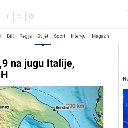
t
BiH
Regija
Svijet
Sport
Intervjui
Magazin
9 na jugu Italije,
iH
Na