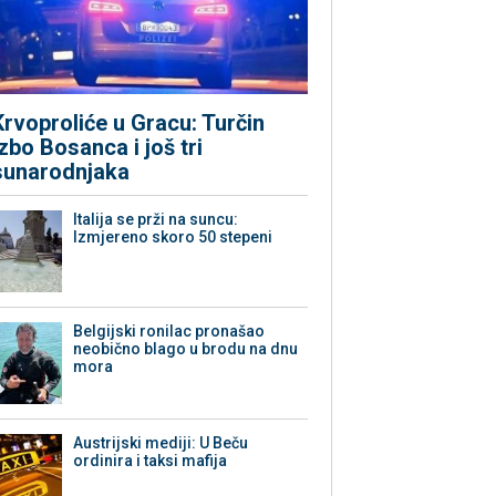
Krvoproliće u Gracu: Turčin
izbo Bosanca i još tri
sunarodnjaka
Italija se prži na suncu:
Izmjereno skoro 50 stepeni
Belgijski ronilac pronašao
neobično blago u brodu na dnu
mora
Austrijski mediji: U Beču
ordinira i taksi mafija