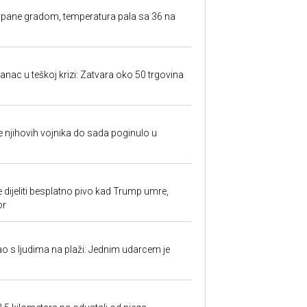
rpane gradom, temperatura pala sa 36 na
anac u teškoj krizi: Zatvara oko 50 trgovina
 je njihovih vojnika do sada poginulo u
e dijeliti besplatno pivo kad Trump umre,
or
ao s ljudima na plaži: Jednim udarcem je