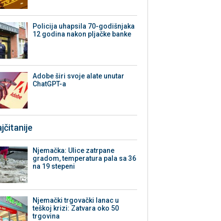
Policija uhapsila 70-godišnjaka
12 godina nakon pljačke banke
Adobe širi svoje alate unutar
ChatGPT-a
jčitanije
Njemačka: Ulice zatrpane
gradom, temperatura pala sa 36
na 19 stepeni
Njemački trgovački lanac u
teškoj krizi: Zatvara oko 50
trgovina