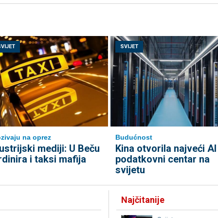
SVIJET
SVIJET
zivaju na oprez
Budućnost
ustrijski mediji: U Beču
Kina otvorila najveći AI
rdinira i taksi mafija
podatkovni centar na
svijetu
Najčitanije