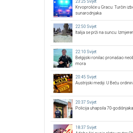
23:25
Svijet
Krvoproliće u Gracu: Turčin izb
sunarodnjaka
22:50
Svijet
Italija se prži na suncu: Izmjer
22:10
Svijet
Belgijski ronilac pronašao neo
mora
20:45
Svijet
Austrijski mediji: U Beču ordinira
20:37
Svijet
Policija uhapsila 70-godišnjak
18:37
Svijet