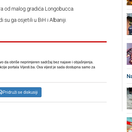
ara od malog gradića Longobucca.
su ga osjetili u BiH i Albaniji.
avo da obriše neprimjeren sadržaj bez najave i objašnjenja.
kcije portala Vijesti.ba. Ova vijest je sada dostupna samo za
Na
Pridruži se diskusiji