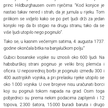
princ Hildburghausen ovim riječima: “Kod konjice je
nastao takav nered i strah, da je jurnula u rijeku. Tom
prilikom se vidjelo kako se po pet ljudi drži za jedan
konjski rep da bi stigao na drugu stranu, tako da se
više ljudi utopilo nego poginulo”.
Tako se, u kasnim večernjim satima, 4. augusta 1737.
godine okončala bitka na banjalučkom polju."
Gubici bosanske vojske su iznosili oko 600 ljudi. Na
habsburškoj strani poginuo je veliki broj plemića i
oficira. U neposrednoj borbi je poginulo između 300 i
400 austrijskih vojnika, a pri prelasku rijeke utopilo se
oko 1.000 vojnika. U ove brojeve nisu uračunati borci
koji su poginuli tokom napada na grad. Osim toga
pobjednici su prema nekim podacima zaplijenili i 12
topova, 2.300 šatora, 15.000 buradi baruta i drugo