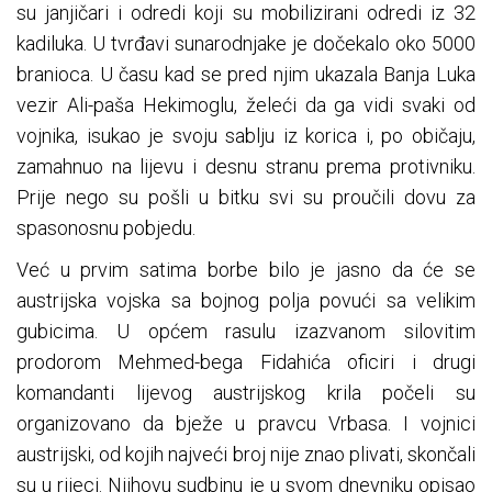
su janjičari i odredi koji su mobilizirani odredi iz 32
kadiluka. U tvrđavi sunarodnjake je dočekalo oko 5000
branioca. U času kad se pred njim ukazala Banja Luka
vezir Ali-paša Hekimoglu, želeći da ga vidi svaki od
vojnika, isukao je svoju sablju iz korica i, po običaju,
zamahnuo na lijevu i desnu stranu prema protivniku.
Prije nego su pošli u bitku svi su proučili dovu za
spasonosnu pobjedu.
Već u prvim satima borbe bilo je jasno da će se
austrijska vojska sa bojnog polja povući sa velikim
gubicima. U općem rasulu izazvanom silovitim
prodorom Mehmed-bega Fidahića oficiri i drugi
komandanti lijevog austrijskog krila počeli su
organizovano da bježe u pravcu Vrbasa. I vojnici
austrijski, od kojih najveći broj nije znao plivati, skončali
su u rijeci. Njihovu sudbinu je u svom dnevniku opisao