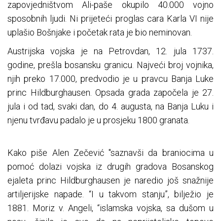
zapovjedništvom Ali-paše okupilo 40.000 vojno
sposobnih ljudi. Ni prijeteći proglas cara Karla VI nije
uplašio Bošnjake i početak rata je bio neminovan.
Austrijska vojska je na Petrovdan, 12. jula 1737.
godine, prešla bosansku granicu. Najveći broj vojnika,
njih preko 17.000, predvodio je u pravcu Banja Luke
princ Hildburghausen. Opsada grada započela je 27.
jula i od tad, svaki dan, do 4. augusta, na Banja Luku i
njenu tvrđavu padalo je u prosjeku 1800 granata.
Kako piše Alen Zečević "saznavši da braniocima u
pomoć dolazi vojska iz drugih gradova Bosanskog
ejaleta princ Hildburghausen je naredio još snažnije
artiljerijske napade. “I u takvom stanju”, bilježio je
1881. Moriz v. Angeli, “islamska vojska, sa dušom u