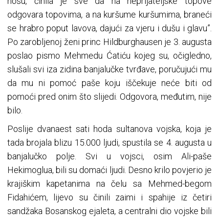
nosu, činila je sve da na neprijateljske topove
odgovara topovima, a na kuršume kuršumima, braneći
se hrabro poput lavova, dajući za vjeru i dušu i glavu”.
Po zarobljenoj ženi princ Hildburghausen je 3. augusta
poslao pismo Mehmedu Ćatiću kojeg su, očigledno,
slušali svi iza zidina banjalučke tvrđave, poručujući mu
da mu ni pomoć paše koju iščekuje neće biti od
pomoći pred onim što slijedi. Odgovora, međutim, nije
bilo.
Poslije dvanaest sati hoda sultanova vojska, koja je
tada brojala blizu 15.000 ljudi, spustila se 4. augusta u
banjalučko polje. Svi u vojsci, osim Ali-paše
Hekimoglua, bili su domaći ljudi. Desno krilo povjerio je
krajiškim kapetanima na čelu sa Mehmed-begom
Fidahićem, lijevo su činili zaimi i spahije iz četiri
sandžaka Bosanskog ejaleta, a centralni dio vojske bili