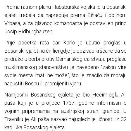
Prema ratnom planu Habsburška vojska je u Bosanski
ejalet trebala da napreduje prema Bihaću i dolinom
Vrbasa, a za glavnog komandanta je postavljen princ
Josip Hidburghauzen.
Prije početka rata car Karlo je uputio proglas u
Bosanski ejalet na ćirilici gdje je pozivao kršćane da se
pridruže u borbi protiv Osmanskog carstva, u proglasu
muslimanskog stanovništvu je navedeno "zakon vire
svoie mesta imati ne može", što je značilo da moraju
napustiti Bosnu ili promijeniti vjeru.
Namjesnik Bosanskog ejaleta je bio Hećim-oglu Ali
paša koji je u proljeće 1737. godine informisan o
vojnim pripremama na austrijskoj strani granice. U
Travniku je Ali paša sazvao najuglednije ličnosti iz 32
kadiluka Bosanskog ejaleta.