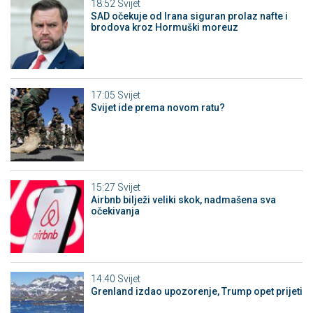
18:52
Svijet
SAD očekuje od Irana siguran prolaz nafte i
brodova kroz Hormuški moreuz
17:05
Svijet
Svijet ide prema novom ratu?
15:27
Svijet
Airbnb bilježi veliki skok, nadmašena sva
očekivanja
14:40
Svijet
Grenland izdao upozorenje, Trump opet prijeti