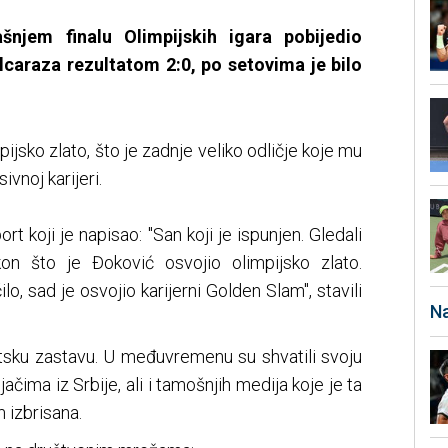
šnjem finalu Olimpijskih igara pobijedio
lcaraza rezultatom 2:0, po setovima je bilo
ijsko zlato, što je zadnje veliko odličje koje mu
vnoj karijeri.
t koji je napisao: "San koji je ispunjen. Gledali
n što je Đoković osvojio olimpijsko zlato.
lo, sad je osvojio karijerni Golden Slam", stavili
Na
vatsku zastavu. U međuvremenu su shvatili svoju
ačima iz Srbije, ali i tamošnjih medija koje je ta
m izbrisana.