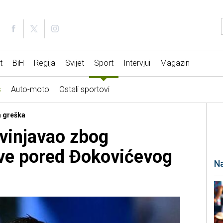
t
BiH
Regija
Svijet
Sport
Intervjui
Magazin
s
Auto-moto
Ostali sportovi
a greška
zvinjavao zbog
ave pored Đokovićevog
Na