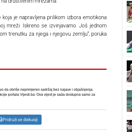
ao na društvenim mrežama:
koja je napravljena prilikom izbora emotikona
oj mreži. Iskreno se izvinjavamo. Još jednom
om trenutku za njega i njegovu zemlju", poruka
avo da obriše neprimjeren sadržaj bez najave i objašnjenja.
kcije portala Vijesti.ba. Ova vijest je sada dostupna samo za
Pridruži se diskusiji