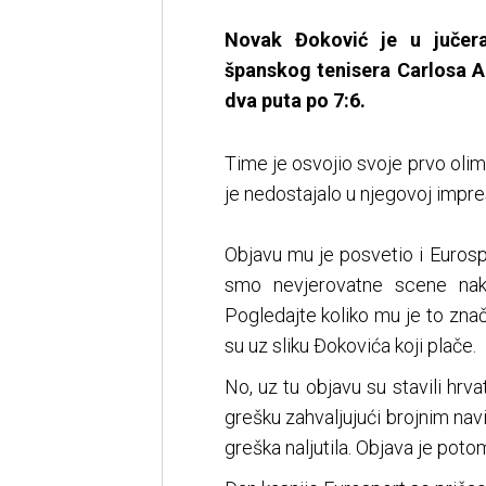
Novak Đoković je u jučera
španskog tenisera Carlosa A
dva puta po 7:6.
Time je osvojio svoje prvo olimp
je nedostajalo u njegovoj impresi
Objavu mu je posvetio i Eurospor
smo nevjerovatne scene nako
Pogledajte koliko mu je to znači
su uz sliku Đokovića koji plače.
No, uz tu objavu su stavili hr
grešku zahvaljujući brojnim navij
greška naljutila. Objava je poto