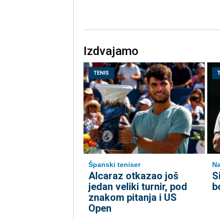
Izdvajamo
TENIS
Španski teniser
Na
Alcaraz otkazao još
S
jedan veliki turnir, pod
b
znakom pitanja i US
Open