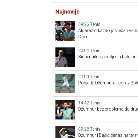
Najnovije
09:26
Tenis
Alcaraz otkazao još jedan veliki
Open
20:04
Tenis
Sinner hitno primljen u bolnicu
20:00
Tenis
Pobjeda Džumhura i poraz Bašić
14:42
Tenis
Džumhur bez problema do drugo
09:28
Tenis
Džumhur i Bašić danas na tere