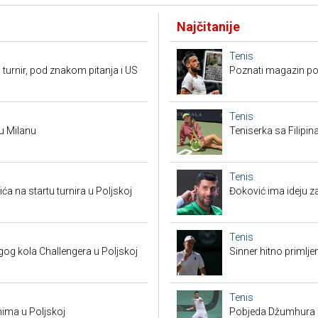
Najčitanije
Tenis
 turnir, pod znakom pitanja i US
Poznati magazin po
Tenis
 u Milanu
Teniserka sa Filipi
Tenis
a na startu turnira u Poljskoj
Đoković ima ideju za
Tenis
g kola Challengera u Poljskoj
Sinner hitno primlje
Tenis
nima u Poljskoj
Pobjeda Džumhura i 