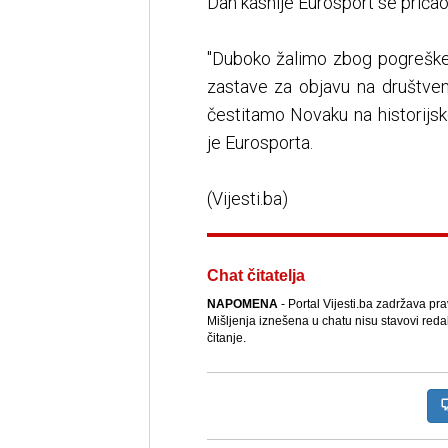
Dan kasnije Eurosport se prič
"Duboko žalimo zbog pogreške 
zastave za objavu na društven
čestitamo Novaku na historijsk
je Eurosporta.
(Vijesti.ba)
Chat čitatelja
NAPOMENA
- Portal Vijesti.ba zadržava pr
Mišljenja iznešena u chatu nisu stavovi reda
čitanje.