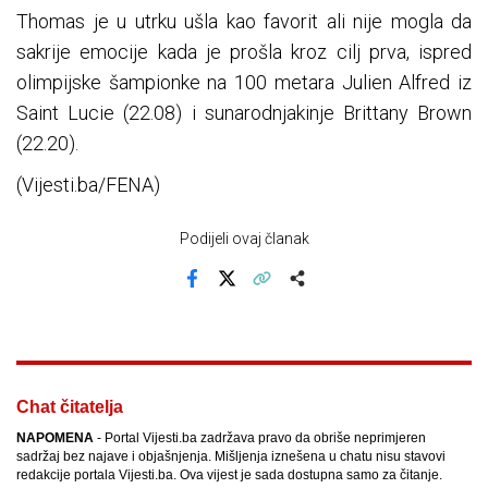
Thomas je u utrku ušla kao favorit ali nije mogla da
sakrije emocije kada je prošla kroz cilj prva, ispred
olimpijske šampionke na 100 metara Julien Alfred iz
Saint Lucie (22.08) i sunarodnjakinje Brittany Brown
(22.20).
(Vijesti.ba/FENA)
Podijeli ovaj članak
Facebook
X
Kopiraj link
Više
Chat čitatelja
NAPOMENA
- Portal Vijesti.ba zadržava pravo da obriše neprimjeren
sadržaj bez najave i objašnjenja. Mišljenja iznešena u chatu nisu stavovi
redakcije portala Vijesti.ba. Ova vijest je sada dostupna samo za čitanje.