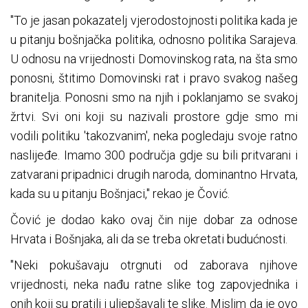
"To je jasan pokazatelj vjerodostojnosti politika kada je
u pitanju bošnjačka politika, odnosno politika Sarajeva.
U odnosu na vrijednosti Domovinskog rata, na šta smo
ponosni, štitimo Domovinski rat i pravo svakog našeg
branitelja. Ponosni smo na njih i poklanjamo se svakoj
žrtvi. Svi oni koji su nazivali prostore gdje smo mi
vodili politiku 'takozvanim', neka pogledaju svoje ratno
naslijeđe. Imamo 300 područja gdje su bili pritvarani i
zatvarani pripadnici drugih naroda, dominantno Hrvata,
kada su u pitanju Bošnjaci," rekao je Čović.
Čović je dodao kako ovaj čin nije dobar za odnose
Hrvata i Bošnjaka, ali da se treba okretati budućnosti.
"Neki pokušavaju otrgnuti od zaborava njihove
vrijednosti, neka nađu ratne slike tog zapovjednika i
onih koji su pratili i uljepšavali te slike. Mislim da je ovo