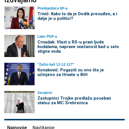
Izdvajamo
Predsjednica NF-a
Trivić: Kako to da je Dodik presuđen, a i
dalje je u politici?
Lider PDP-a
Crnadak: Vlast u RS-u pravi ljude
budalama, naprave svečanost kad u selo
stigne voda
"Zašto baš 12-12-12?"
Konaković: Pogazili su ono što je
učinjeno za Hrvate u BiH
Sarajevo
Zastupnici Trojke predlažu poseban
status za MC Srebrenica
Najnovije
Najčitanije