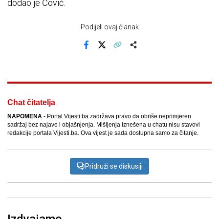
dodao je Čović.
Podijeli ovaj članak
Facebook
X
Kopiraj link
Više
Chat čitatelja
NAPOMENA
- Portal Vijesti.ba zadržava pravo da obriše neprimjeren
sadržaj bez najave i objašnjenja. Mišljenja iznešena u chatu nisu stavovi
redakcije portala Vijesti.ba. Ova vijest je sada dostupna samo za čitanje.
Pridruži se diskusiji