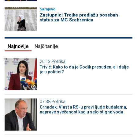
Sarajevo
Zastupnici Trojke predlažu poseban
status za MC Srebrenica
Najnovije
Najčitanije
20:13
Politika
Trivić: Kako to da je Dodik presuđen, a i dalje
je u politici?
07:38
Politika
Crnadak: Vlast u RS-u pravi ljude budalama,
naprave svečanost kad u selo stigne voda