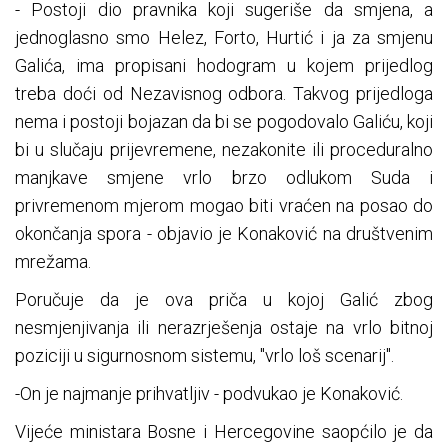
- Postoji dio pravnika koji sugeriše da smjena, a
jednoglasno smo Helez, Forto, Hurtić i ja za smjenu
Galića, ima propisani hodogram u kojem prijedlog
treba doći od Nezavisnog odbora. Takvog prijedloga
nema i postoji bojazan da bi se pogodovalo Galiću, koji
bi u slučaju prijevremene, nezakonite ili proceduralno
manjkave smjene vrlo brzo odlukom Suda i
privremenom mjerom mogao biti vraćen na posao do
okončanja spora - objavio je Konaković na društvenim
mrežama.
Poručuje da je ova priča u kojoj Galić zbog
nesmjenjivanja ili nerazrješenja ostaje na vrlo bitnoj
poziciji u sigurnosnom sistemu, "vrlo loš scenarij".
-On je najmanje prihvatljiv - podvukao je Konaković.
Vijeće ministara Bosne i Hercegovine saopćilo je da