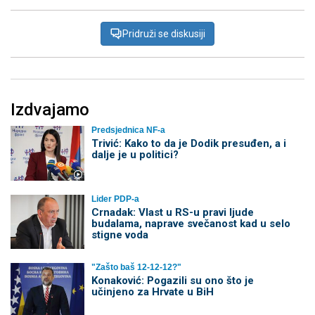
Pridruži se diskusiji
Izdvajamo
Predsjednica NF-a
Trivić: Kako to da je Dodik presuđen, a i
dalje je u politici?
Lider PDP-a
Crnadak: Vlast u RS-u pravi ljude
budalama, naprave svečanost kad u selo
stigne voda
"Zašto baš 12-12-12?"
Konaković: Pogazili su ono što je
učinjeno za Hrvate u BiH