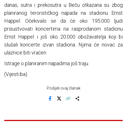
danas, sutra i prekosutra u Beču otkazana su zbog
planiranog terorističkog napada na stadionu Ernst
Happel. Očekivalo se da će oko 195.000 ljudi
prisustvovati koncertima na rasprodanom stadionu
Ernst Happel i još oko 20.000 obožavatelja koji bi
slušali koncerte izvan stadiona. Njima će novac za
ulaznice biti vraćen.
Istrage o planiranim napadima još traju.
(Vijesti.ba)
Podijeli ovaj članak
Facebook
X
Kopiraj link
Više