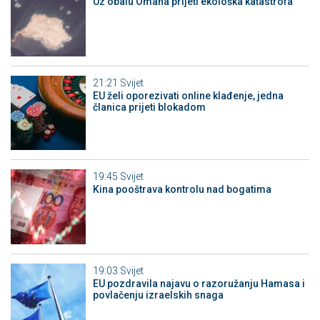
Uz obalu Omana prijeti ekološka katastrofa
21:21
Svijet
EU želi oporezivati online klađenje, jedna
članica prijeti blokadom
19:45
Svijet
Kina pooštrava kontrolu nad bogatima
19:03
Svijet
EU pozdravila najavu o razoružanju Hamasa i
povlačenju izraelskih snaga