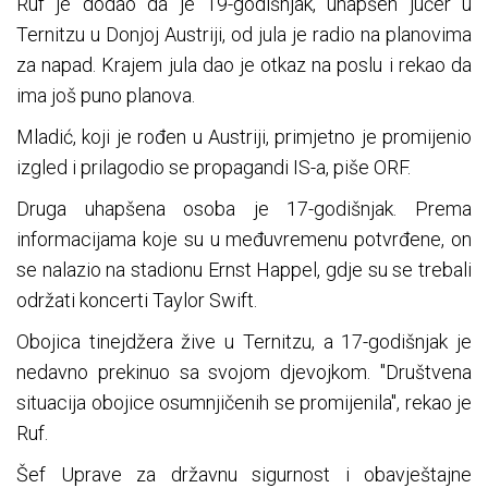
Ruf je dodao da je 19-godišnjak, uhapšen jučer u
Ternitzu u Donjoj Austriji, od jula je radio na planovima
za napad. Krajem jula dao je otkaz na poslu i rekao da
ima još puno planova.
Mladić, koji je rođen u Austriji, primjetno je promijenio
izgled i prilagodio se propagandi IS-a, piše ORF.
Druga uhapšena osoba je 17-godišnjak. Prema
informacijama koje su u međuvremenu potvrđene, on
se nalazio na stadionu Ernst Happel, gdje su se trebali
održati koncerti Taylor Swift.
Obojica tinejdžera žive u Ternitzu, a 17-godišnjak je
nedavno prekinuo sa svojom djevojkom. "Društvena
situacija obojice osumnjičenih se promijenila", rekao je
Ruf.
Šef Uprave za državnu sigurnost i obavještajne