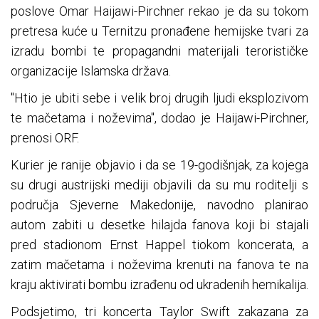
poslove Omar Haijawi-Pirchner rekao je da su tokom
pretresa kuće u Ternitzu pronađene hemijske tvari za
izradu bombi te propagandni materijali terorističke
organizacije Islamska država.
"Htio je ubiti sebe i velik broj drugih ljudi eksplozivom
te mačetama i noževima", dodao je Haijawi-Pirchner,
prenosi ORF.
Kurier je ranije objavio i da se 19-godišnjak, za kojega
su drugi austrijski mediji objavili da su mu roditelji s
područja Sjeverne Makedonije, navodno planirao
autom zabiti u desetke hilajda fanova koji bi stajali
pred stadionom Ernst Happel tiokom koncerata, a
zatim mačetama i noževima krenuti na fanova te na
kraju aktivirati bombu izrađenu od ukradenih hemikalija.
Podsjetimo, tri koncerta Taylor Swift zakazana za