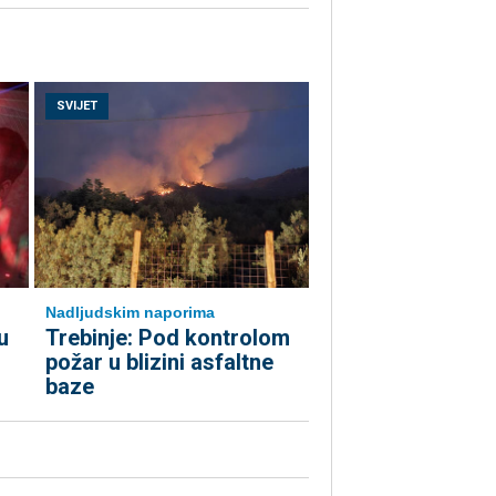
SVIJET
Nadljudskim naporima
u
Trebinje: Pod kontrolom
požar u blizini asfaltne
baze