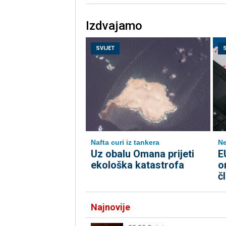
Izdvajamo
SVIJET
Nafta curi iz tankera
Ne
Uz obalu Omana prijeti
E
ekološka katastrofa
o
č
Najnovije