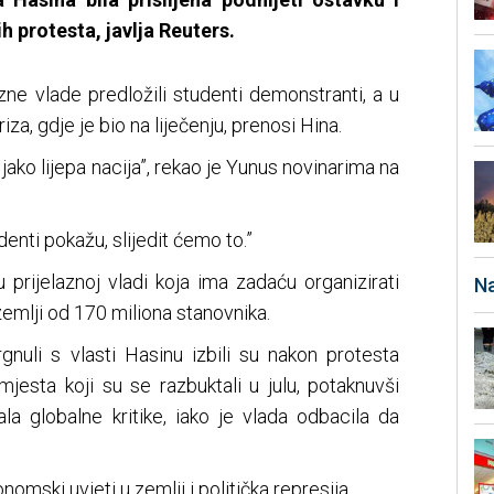
h protesta, javlja Reuters.
zne vlade predložili studenti demonstranti, a u
iza, gdje je bio na liječenju, prenosi Hina.
ako lijepa nacija”, rekao je Yunus novinarima na
enti pokažu, slijedit ćemo to.”
u prijelaznoj vladi koja ima zadaću organizirati
Na
zemlji od 170 miliona stanovnika.
rgnuli s vlasti Hasinu izbili su nakon protesta
mjesta koji su se razbuktali u julu, potaknuvši
ala globalne kritike, iako je vlada odbacila da
nomski uvjeti u zemlji i politička represija.