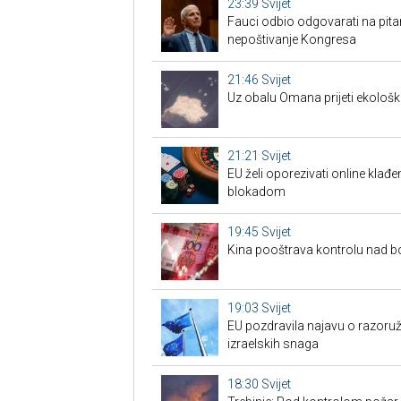
23:39
Svijet
Fauci odbio odgovarati na pita
nepoštivanje Kongresa
21:46
Svijet
Uz obalu Omana prijeti ekološk
21:21
Svijet
EU želi oporezivati online klađen
blokadom
19:45
Svijet
Kina pooštrava kontrolu nad 
19:03
Svijet
EU pozdravila najavu o razoru
izraelskih snaga
18:30
Svijet