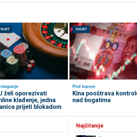
SVIJET
SVIJET
slaganje
Pod lupom
U želi oporezivati
Kina pooštrava kontrol
nline klađenje, jedna
nad bogatima
lanica prijeti blokadom
Najčitanije