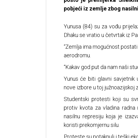
pobjeći iz zemlje zbog nasilni
Yunusa (84) su za vođu prijela
Dhaku se vratio u četvrtak iz Par
“Zemlja ima mogućnost postati j
aerodromu.
“Kakav god put da nam naši stud
Yunus će biti glavni savjetnik 
nove izbore u toj južnoazijskoj 
Studentski protesti koji su sv
protiv kvota za vladina radna 
nasilnu represiju koja je izazv
koristi prekomjernu silu.
Proteste su potaknuli i teški eko