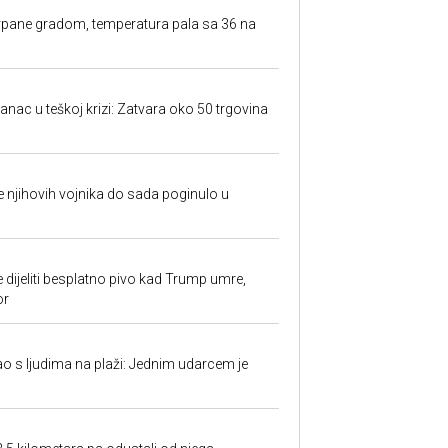
rpane gradom, temperatura pala sa 36 na
anac u teškoj krizi: Zatvara oko 50 trgovina
 je njihovih vojnika do sada poginulo u
e dijeliti besplatno pivo kad Trump umre,
or
ao s ljudima na plaži: Jednim udarcem je