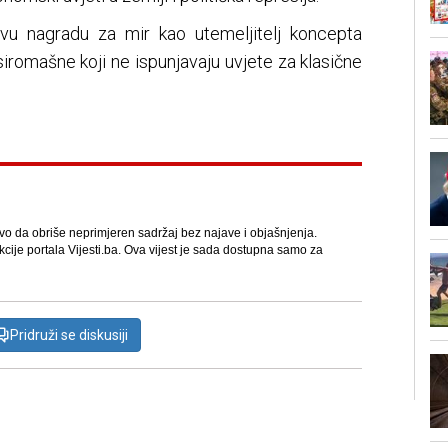
vu nagradu za mir kao utemeljitelj koncepta
a siromašne koji ne ispunjavaju uvjete za klasične
avo da obriše neprimjeren sadržaj bez najave i objašnjenja.
kcije portala Vijesti.ba. Ova vijest je sada dostupna samo za
Pridruži se diskusiji