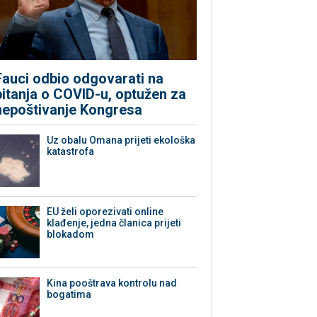
Fauci odbio odgovarati na
pitanja o COVID-u, optužen za
nepoštivanje Kongresa
Uz obalu Omana prijeti ekološka
katastrofa
EU želi oporezivati online
klađenje, jedna članica prijeti
blokadom
Kina pooštrava kontrolu nad
bogatima