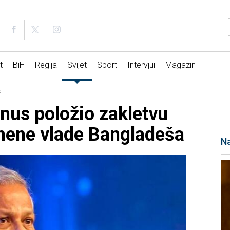
t
BiH
Regija
Svijet
Sport
Intervjui
Magazin
c
s položio zakletvu
mene vlade Bangladeša
Na