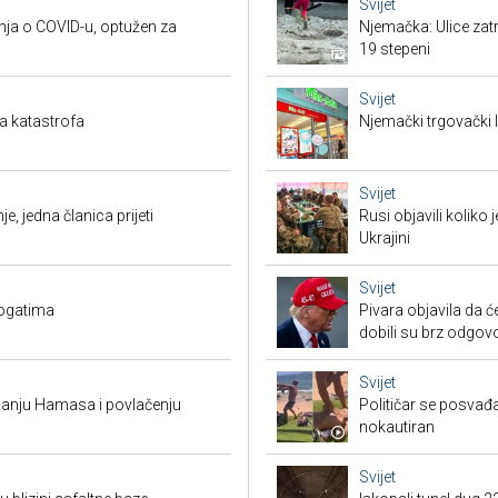
Svijet
nja o COVID-u, optužen za
Njemačka: Ulice zat
19 stepeni
Svijet
a katastrofa
Njemački trgovački l
Svijet
je, jedna članica prijeti
Rusi objavili koliko
Ukrajini
Svijet
bogatima
Pivara objavila da ć
dobili su brz odgov
Svijet
žanju Hamasa i povlačenju
Političar se posvađ
nokautiran
Svijet