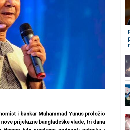
onomist i bankar Muhammad Yunus proložio
a nove prijelazne bangladeške vlade, tri dana
 Hasina bila prisiljena podnijeti ostavku i