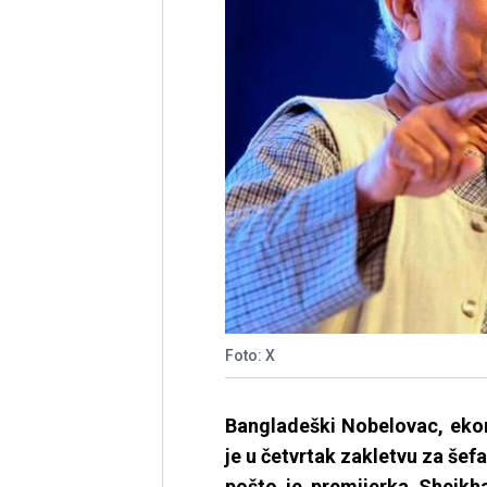
Foto: X
Bangladeški Nobelovac, ek
je u četvrtak zakletvu za šef
pošto je premijerka Sheikha