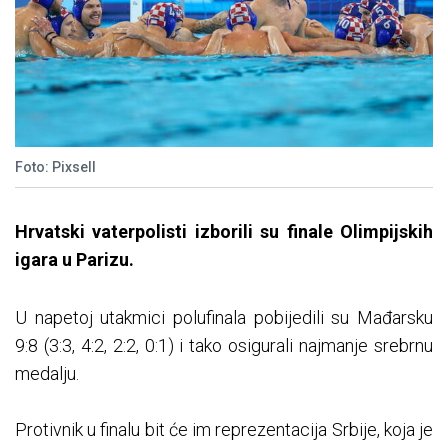
Foto: Pixsell
Hrvatski vaterpolisti izborili su finale Olimpijskih
igara u Parizu.
U napetoj utakmici polufinala pobijedili su Mađarsku
9:8 (3:3, 4:2, 2:2, 0:1) i tako osigurali najmanje srebrnu
medalju.
Protivnik u finalu bit će im reprezentacija Srbije, koja je