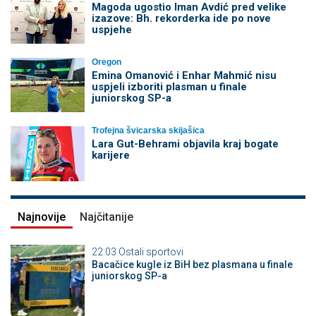
Magoda ugostio Iman Avdić pred velike
izazove: Bh. rekorderka ide po nove
uspjehe
Oregon
Emina Omanović i Enhar Mahmić nisu
uspjeli izboriti plasman u finale
juniorskog SP-a
Trofejna švicarska skijašica
Lara Gut-Behrami objavila kraj bogate
karijere
Najnovije
Najčitanije
22:03
Ostali sportovi
Bacačice kugle iz BiH bez plasmana u finale
juniorskog SP-a