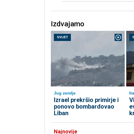
Izdvajamo
SVIJET
Jug zemlje
Ita
Izrael prekršio primirje i
V
ponovo bombardovao
e
Liban
k
Najnovije