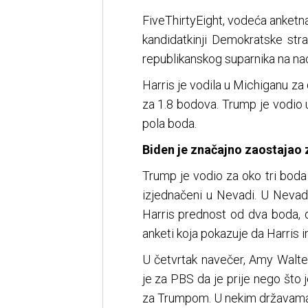
FiveThirtyEight, vodeća anketna
kandidatkinji Demokratske str
republikanskog suparnika na naci
Harris je vodila u Michiganu za
za 1.8 bodova. Trump je vodio u
pola boda.
Biden je značajno zaostaja
Trump je vodio za oko tri boda u
izjednačeni u Nevadi. U Neva
Harris prednost od dva boda, 
anketi koja pokazuje da Harris 
U četvrtak navečer, Amy Walter
je za PBS da je prije nego što 
za Trumpom. U nekim državama 