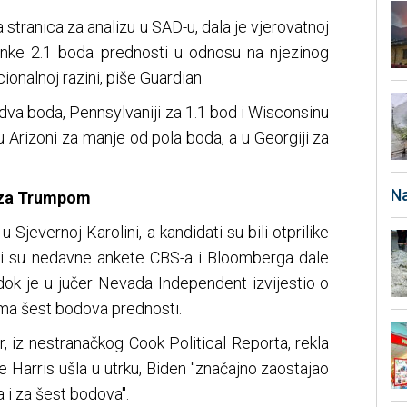
 stranica za analizu u SAD-u, dala je vjerovatnoj
anke 2.1 boda prednosti u odnosu na njezinog
onalnoj razini, piše Guardian.
 dva boda, Pennsylvaniji za 1.1 bod i Wisconsinu
 Arizoni za manje od pola boda, a u Georgiji za
Na
o za Trumpom
 Sjevernoj Karolini, a kandidati su bili otprilike
di su nedavne ankete CBS-a i Bloomberga dale
dok je u jučer Nevada Independent izvijestio o
ima šest bodova prednosti.
, iz nestranačkog Cook Political Reporta, rekla
je Harris ušla u utrku, Biden "značajno zaostajao
i za šest bodova".