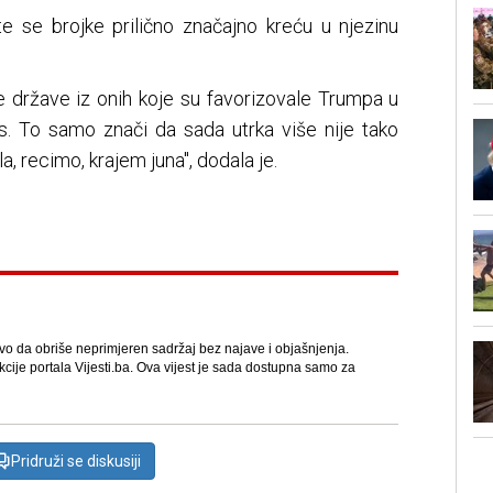
 te se brojke prilično značajno kreću u njezinu
te države iz onih koje su favorizovale Trumpa u
is. To samo znači da sada utrka više nije tako
a, recimo, krajem juna", dodala je.
avo da obriše neprimjeren sadržaj bez najave i objašnjenja.
kcije portala Vijesti.ba. Ova vijest je sada dostupna samo za
Pridruži se diskusiji