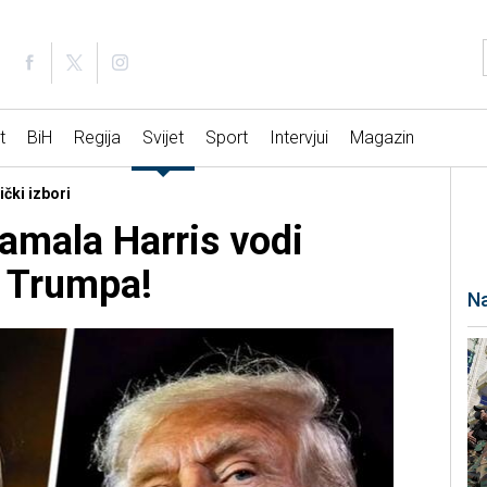
t
BiH
Regija
Svijet
Sport
Intervjui
Magazin
ički izbori
amala Harris vodi
a Trumpa!
Na