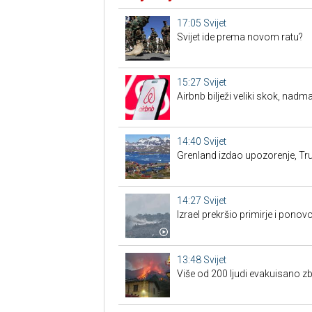
17:05
Svijet
Svijet ide prema novom ratu?
15:27
Svijet
Airbnb bilježi veliki skok, nad
14:40
Svijet
Grenland izdao upozorenje, Tru
14:27
Svijet
Izrael prekršio primirje i pon
13:48
Svijet
Više od 200 ljudi evakuisano z