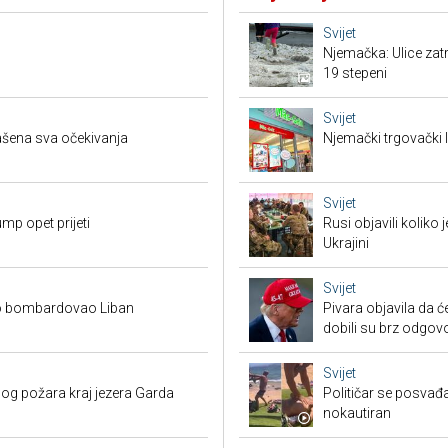
Svijet
Njemačka: Ulice zat
19 stepeni
Svijet
mašena sva očekivanja
Njemački trgovački l
Svijet
mp opet prijeti
Rusi objavili koliko
Ukrajini
Svijet
ovo bombardovao Liban
Pivara objavila da ć
dobili su brz odgov
Svijet
bog požara kraj jezera Garda
Političar se posvađ
nokautiran