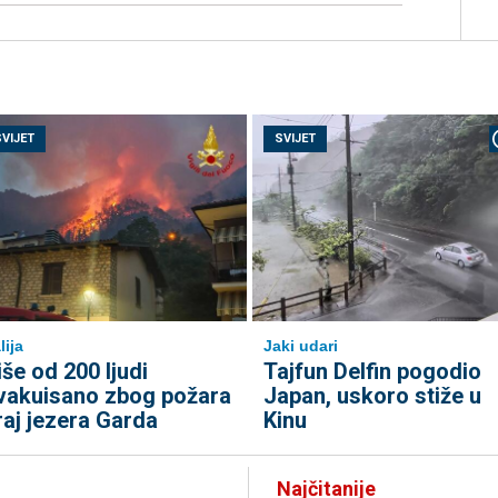
SVIJET
SVIJET
lija
Jaki udari
iše od 200 ljudi
Tajfun Delfin pogodio
vakuisano zbog požara
Japan, uskoro stiže u
raj jezera Garda
Kinu
Najčitanije