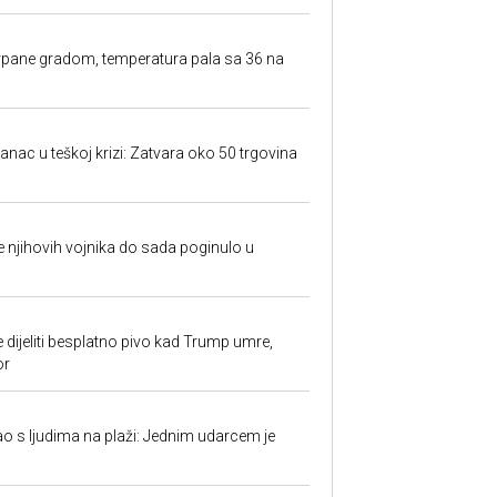
rpane gradom, temperatura pala sa 36 na
anac u teškoj krizi: Zatvara oko 50 trgovina
 je njihovih vojnika do sada poginulo u
e dijeliti besplatno pivo kad Trump umre,
or
ao s ljudima na plaži: Jednim udarcem je