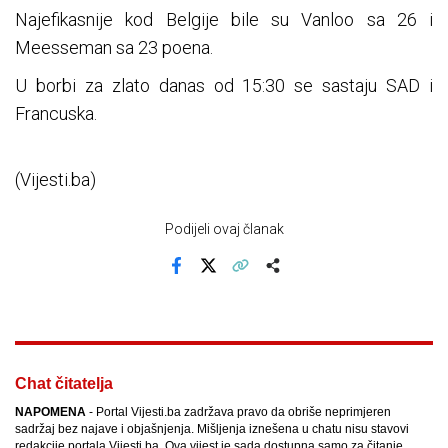
Najefikasnije kod Belgije bile su Vanloo sa 26 i
Meesseman sa 23 poena.
U borbi za zlato danas od 15:30 se sastaju SAD i
Francuska.
(Vijesti.ba)
Podijeli ovaj članak
Facebook
X
Kopiraj link
Više
Chat čitatelja
NAPOMENA
- Portal Vijesti.ba zadržava pravo da obriše neprimjeren
sadržaj bez najave i objašnjenja. Mišljenja iznešena u chatu nisu stavovi
redakcije portala Vijesti.ba. Ova vijest je sada dostupna samo za čitanje.