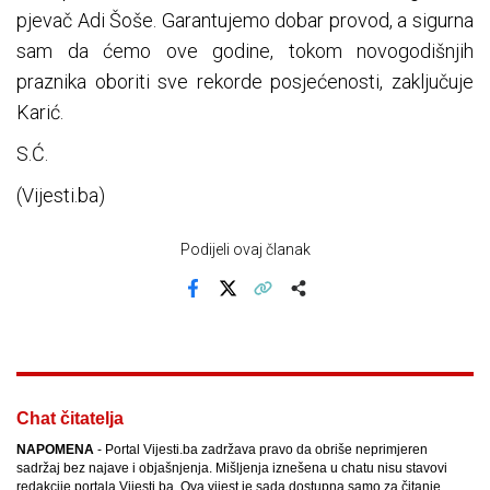
pjevač Adi Šoše. Garantujemo dobar provod, a sigurna
sam da ćemo ove godine, tokom novogodišnjih
praznika oboriti sve rekorde posjećenosti, zaključuje
Karić.
S.Ć.
(Vijesti.ba)
Podijeli ovaj članak
Facebook
X
Kopiraj link
Više
Chat čitatelja
NAPOMENA
- Portal Vijesti.ba zadržava pravo da obriše neprimjeren
sadržaj bez najave i objašnjenja. Mišljenja iznešena u chatu nisu stavovi
redakcije portala Vijesti.ba. Ova vijest je sada dostupna samo za čitanje.