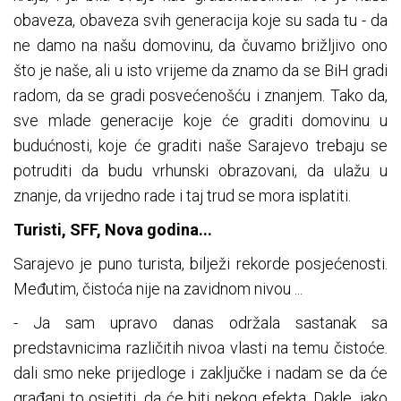
obaveza, obaveza svih generacija koje su sada tu - da
ne damo na našu domovinu, da čuvamo brižljivo ono
što je naše, ali u isto vrijeme da znamo da se BiH gradi
radom, da se gradi posvećenošću i znanjem. Tako da,
sve mlade generacije koje će graditi domovinu u
budućnosti, koje će graditi naše Sarajevo trebaju se
potruditi da budu vrhunski obrazovani, da ulažu u
znanje, da vrijedno rade i taj trud se mora isplatiti.
Turisti, SFF, Nova godina...
Sarajevo je puno turista, bilježi rekorde posjećenosti.
Međutim, čistoća nije na zavidnom nivou ...
- Ja sam upravo danas održala sastanak sa
predstavnicima različitih nivoa vlasti na temu čistoće.
dali smo neke prijedloge i zaključke i nadam se da će
građani to osjetiti, da će biti nekog efekta. Dakle, iako