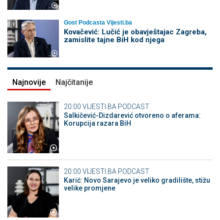
Gost Podcasta Vijesti.ba
Kovačević: Lučić je obavještajac Zagreba,
zamislite tajne BiH kod njega
Najnovije
Najčitanije
20:00
VIJESTI.BA PODCAST
Salkičević-Dizdarević otvoreno o aferama:
Korupcija razara BiH
20:00
VIJESTI.BA PODCAST
Karić: Novo Sarajevo je veliko gradilište, stižu
velike promjene