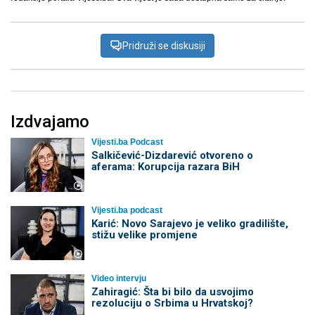
Pridruži se diskusiji
Izdvajamo
Vijesti.ba Podcast
Salkičević-Dizdarević otvoreno o
aferama: Korupcija razara BiH
Vijesti.ba podcast
Karić: Novo Sarajevo je veliko gradilište,
stižu velike promjene
Video intervju
Zahiragić: Šta bi bilo da usvojimo
rezoluciju o Srbima u Hrvatskoj?