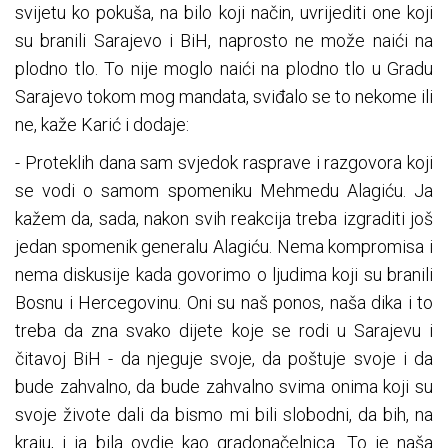
svijetu ko pokuša, na bilo koji način, uvrijediti one koji
su branili Sarajevo i BiH, naprosto ne može naići na
plodno tlo. To nije moglo naići na plodno tlo u Gradu
Sarajevo tokom mog mandata, sviđalo se to nekome ili
ne, kaže Karić i dodaje:
- Proteklih dana sam svjedok rasprave i razgovora koji
se vodi o samom spomeniku Mehmedu Alagiću. Ja
kažem da, sada, nakon svih reakcija treba izgraditi još
jedan spomenik generalu Alagiću. Nema kompromisa i
nema diskusije kada govorimo o ljudima koji su branili
Bosnu i Hercegovinu. Oni su naš ponos, naša dika i to
treba da zna svako dijete koje se rodi u Sarajevu i
čitavoj BiH - da njeguje svoje, da poštuje svoje i da
bude zahvalno, da bude zahvalno svima onima koji su
svoje živote dali da bismo mi bili slobodni, da bih, na
kraju, i ja bila ovdje kao gradonačelnica. To je naša