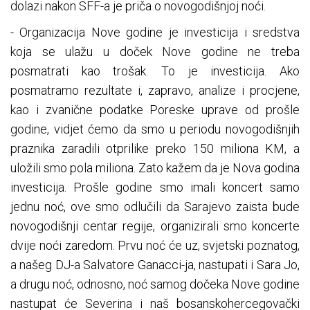
dolazi nakon SFF-a je priča o novogodišnjoj noći.
- Organizacija Nove godine je investicija i sredstva
koja se ulažu u doček Nove godine ne treba
posmatrati kao trošak. To je investicija. Ako
posmatramo rezultate i, zapravo, analize i procjene,
kao i zvanične podatke Poreske uprave od prošle
godine, vidjet ćemo da smo u periodu novogodišnjih
praznika zaradili otprilike preko 150 miliona KM, a
uložili smo pola miliona. Zato kažem da je Nova godina
investicija. Prošle godine smo imali koncert samo
jednu noć, ove smo odlučili da Sarajevo zaista bude
novogodišnji centar regije, organizirali smo koncerte
dvije noći zaredom. Prvu noć će uz, svjetski poznatog,
a našeg DJ-a Salvatore Ganacci-ja, nastupati i Sara Jo,
a drugu noć, odnosno, noć samog dočeka Nove godine
nastupat će Severina i naš bosanskohercegovački