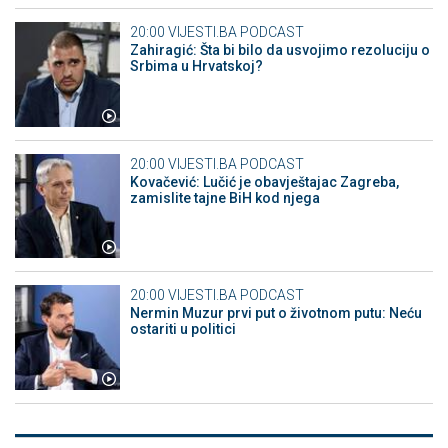
20:00
VIJESTI.BA PODCAST
Zahiragić: Šta bi bilo da usvojimo rezoluciju o
Srbima u Hrvatskoj?
20:00
VIJESTI.BA PODCAST
Kovačević: Lučić je obavještajac Zagreba,
zamislite tajne BiH kod njega
20:00
VIJESTI.BA PODCAST
Nermin Muzur prvi put o životnom putu: Neću
ostariti u politici