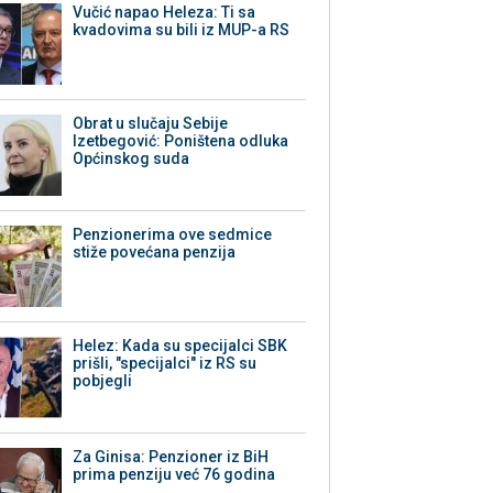
Vučić napao Heleza: Ti sa
kvadovima su bili iz MUP-a RS
Obrat u slučaju Sebije
Izetbegović: Poništena odluka
Općinskog suda
Penzionerima ove sedmice
stiže povećana penzija
Helez: Kada su specijalci SBK
prišli, "specijalci" iz RS su
pobjegli
Za Ginisa: Penzioner iz BiH
prima penziju već 76 godina