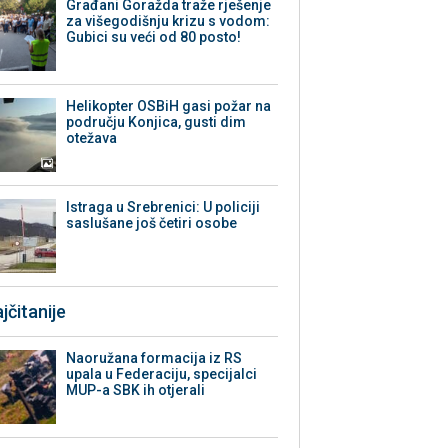
Građani Goražda traže rješenje
za višegodišnju krizu s vodom:
Gubici su veći od 80 posto!
Helikopter OSBiH gasi požar na
području Konjica, gusti dim
otežava
Istraga u Srebrenici: U policiji
saslušane još četiri osobe
jčitanije
Naoružana formacija iz RS
upala u Federaciju, specijalci
MUP-a SBK ih otjerali