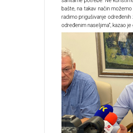
sanitarne potrebe. Ne koristimo
bašte, na takav način možemo
radimo prigušivanje određenih
određenim naseljima", kazao je 