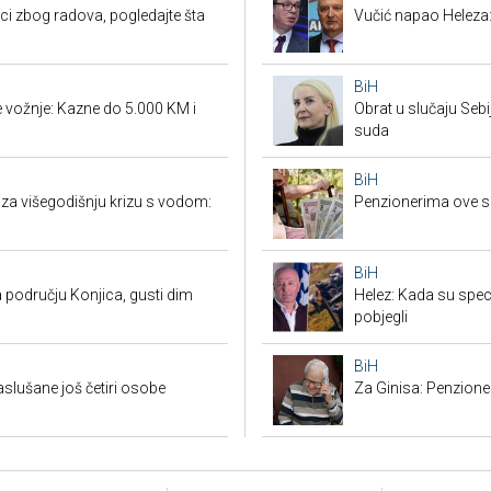
ci zbog radova, pogledajte šta
Vučić napao Heleza:
BiH
vožnje: Kazne do 5.000 KM i
Obrat u slučaju Seb
suda
BiH
 za višegodišnju krizu s vodom:
Penzionerima ove s
BiH
 području Konjica, gusti dim
Helez: Kada su specij
pobjegli
BiH
saslušane još četiri osobe
Za Ginisa: Penzione