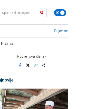
Prijavi se
/ Promo
Podijeli ovaj članak
Facebook
X
Kopiraj link
Više
jnovije