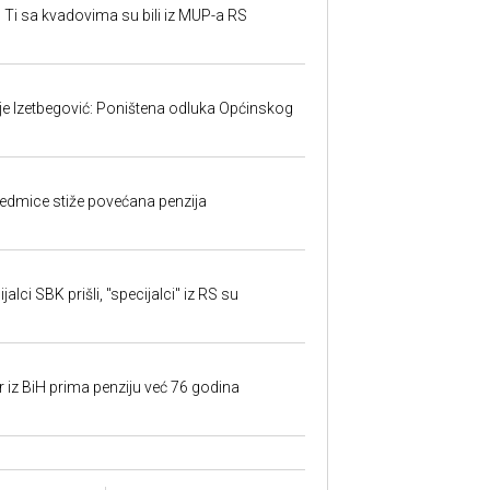
 Ti sa kvadovima su bili iz MUP-a RS
ije Izetbegović: Poništena odluka Općinskog
edmice stiže povećana penzija
alci SBK prišli, "specijalci" iz RS su
r iz BiH prima penziju već 76 godina