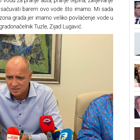
 vodu za pranje auta, pranje tepiha, zalijevanje
 sačuvati barem ovo vode što imamo. Mi sada
 zona grada jer imamo veliko povlačenje vode u
gradonačelnik Tuzle, Zijad Lugavić.