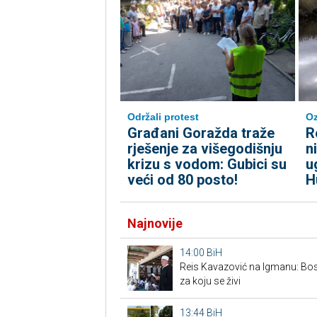
Održali protest
Oz
Građani Goražda traže
R
rješenje za višegodišnju
n
krizu s vodom: Gubici su
u
veći od 80 posto!
H
Najnovije
14:00
BiH
Reis Kavazović na Igmanu: Bosn
za koju se živi
13:44
BiH