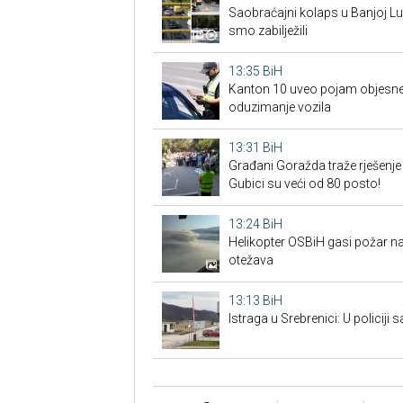
Saobraćajni kolaps u Banjoj Lu
smo zabilježili
13:35
BiH
Kanton 10 uveo pojam objesne 
oduzimanje vozila
13:31
BiH
Građani Goražda traže rješenje
Gubici su veći od 80 posto!
13:24
BiH
Helikopter OSBiH gasi požar na
otežava
13:13
BiH
Istraga u Srebrenici: U policiji 