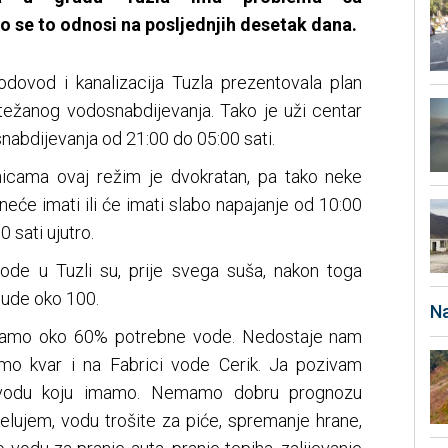
 se to odnosi na posljednjih desetak dana.
dovod i kanalizacija Tuzla prezentovala plan
otežanog vodosnabdijevanja. Tako je uži centar
abdijevanja od 21:00 do 05:00 sati.
icama ovaj režim je dvokratan, pa tako neke
eće imati ili će imati slabo napajanje od 10:00
 sati ujutro.
vode u Tuzli su, prije svega suša, nakon toga
bude oko 100.
Na
bijamo oko 60% potrebne vode. Nedostaje nam
amo kvar i na Fabrici vode Cerik. Ja pozivam
 vodu koju imamo. Nemamo dobru prognozu
elujem, vodu trošite za piće, spremanje hrane,