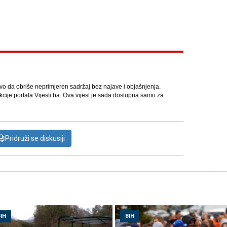
avo da obriše neprimjeren sadržaj bez najave i objašnjenja.
kcije portala Vijesti.ba. Ova vijest je sada dostupna samo za
Pridruži se diskusiji
IH
BIH