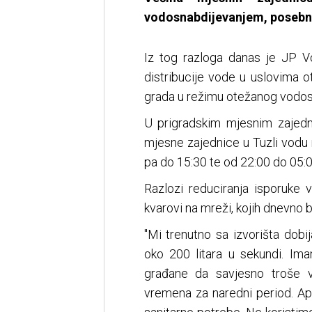
vodosnabdijevanjem, posebno
Iz tog razloga danas je JP Vo
distribucije vode u uslovima 
grada u režimu otežanog vodosn
U prigradskim mjesnim zajedn
mjesne zajednice u Tuzli vodu n
pa do 15:30 te od 22:00 do 05:00
Razlozi reduciranja isporuke 
kvarovi na mreži, kojih dnevno 
"Mi trenutno sa izvorišta do
oko 200 litara u sekundi. Im
građane da savjesno troše
vremena za naredni period. Ap