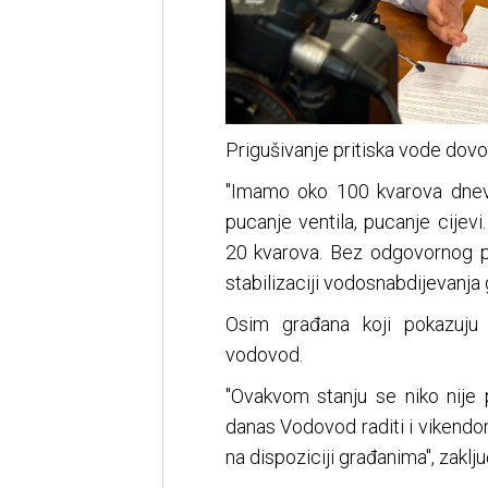
Prigušivanje pritiska vode dovo
"Imamo oko 100 kvarova dnevn
pucanje ventila, pucanje cije
20 kvarova. Bez odgovornog 
stabilizaciji vodosnabdijevanja 
Osim građana koji pokazuju 
vodovod.
"Ovakvom stanju se niko nije 
danas Vodovod raditi i vikendom
na dispoziciji građanima", zaklju