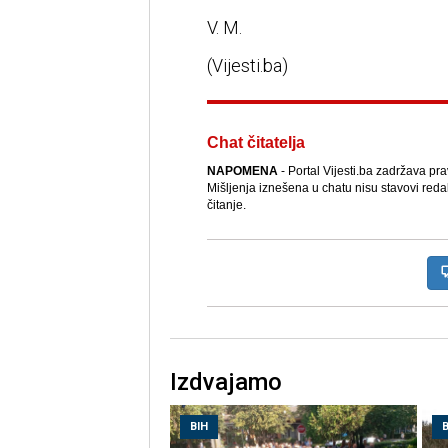
V. M.
(Vijesti.ba)
Chat čitatelja
NAPOMENA
- Portal Vijesti.ba zadržava pr
Mišljenja iznešena u chatu nisu stavovi reda
čitanje.
Izdvajamo
BIH
B