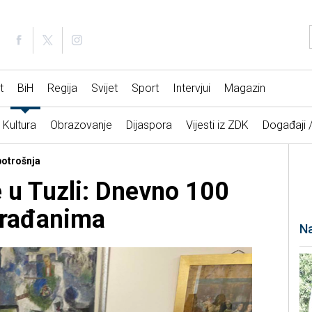
t
BiH
Regija
Svijet
Sport
Intervjui
Magazin
Kultura
Obrazovanje
Dijaspora
Vijesti iz ZDK
Događaji 
potrošnja
 u Tuzli: Dnevno 100
građanima
Na