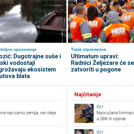
biljno upozorenje
Traže otpremnine
ozić: Dugotrajne suše i
Ultimatum upravi:
iski vodostaji
Radnici Željezare će se
grožavaju ekosistem
zatvoriti u pogone
utova blata
Najčitanije
BiH
a nije samo zemlja, već ideja
Naoružana formacija
a SBK ih otjerali
BiH