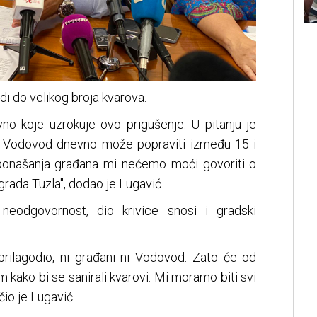
di do velikog broja kvarova.
o koje uzrokuje ovo prigušenje. U pitanju je
vi. Vodovod dnevno može popraviti između 15 i
ponašanja građana mi nećemo moći govoriti o
grada Tuzla", dodao je Lugavić.
neodgovornost, dio krivice snosi i gradski
prilagodio, ni građani ni Vodovod. Zato će od
 kako bi se sanirali kvarovi. Mi moramo biti svi
čio je Lugavić.