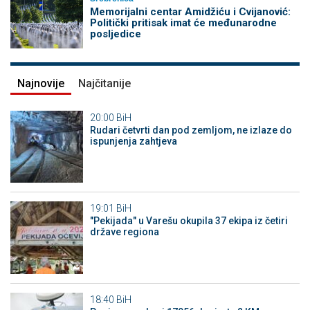
Memorijalni centar Amidžiću i Cvijanović:
Politički pritisak imat će međunarodne
posljedice
Najnovije
Najčitanije
20:00
BiH
Rudari četvrti dan pod zemljom, ne izlaze do
ispunjenja zahtjeva
19:01
BiH
"Pekijada" u Varešu okupila 37 ekipa iz četiri
države regiona
18:40
BiH