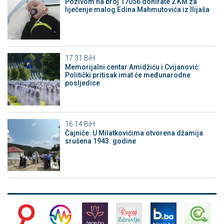
Pozivom na broj 17056 donirate 2 KM za
liječenje malog Edina Mahmutovića iz Ilijaša
17:31
BiH
Memorijalni centar Amidžiću i Cvijanović:
Politički pritisak imat će međunarodne
posljedice
16:14
BiH
Čajniče: U Milatkovićima otvorena džamija
srušena 1943. godine