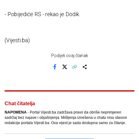
- Pobijediće RS - rekao je Dodik.
(Vijesti.ba)
Podijeli ovaj članak
Facebook
X
Kopiraj link
Više
Chat čitatelja
NAPOMENA
- Portal Vijesti.ba zadržava pravo da obriše neprimjeren
sadržaj bez najave i objašnjenja. Mišljenja iznešena u chatu nisu stavovi
redakcije portala Vijesti.ba. Ova vijest je sada dostupna samo za čitanje.