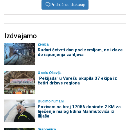
Pridruži se diskusiji
Izdvajamo
Zenica
Rudari četvrti dan pod zemljom, ne izlaze
do ispunjenja zahtjeva
U selu Oćevija
"Pekijada" u Varešu okupila 37 ekipa iz
četiri države regiona
Budimo humani
Pozivom na broj 17056 donirate 2 KM za
liječenje malog Edina Mahmutovića iz
Ilijaša
Srebrenica