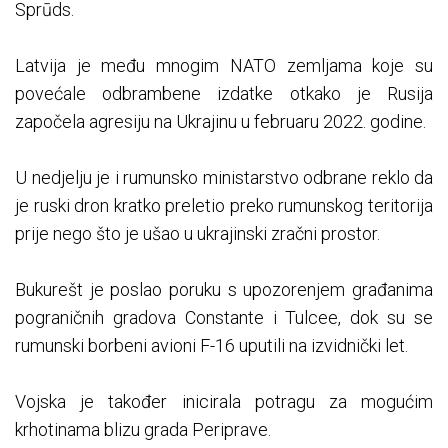
Sprūds.
Latvija je među mnogim NATO zemljama koje su
povećale odbrambene izdatke otkako je Rusija
započela agresiju na Ukrajinu u februaru 2022. godine.
U nedjelju je i rumunsko ministarstvo odbrane reklo da
je ruski dron kratko preletio preko rumunskog teritorija
prije nego što je ušao u ukrajinski zračni prostor.
Bukurešt je poslao poruku s upozorenjem građanima
pograničnih gradova Constante i Tulcee, dok su se
rumunski borbeni avioni F-16 uputili na izvidnički let.
Vojska je također inicirala potragu za mogućim
krhotinama blizu grada Periprave.