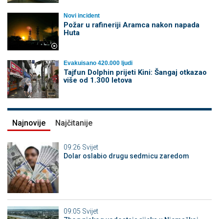
Novi incident
Požar u rafineriji Aramca nakon napada
Huta
Evakuisano 420.000 ljudi
Tajfun Dolphin prijeti Kini: Šangaj otkazao
više od 1.300 letova
Najnovije
Najčitanije
09:26
Svijet
Dolar oslabio drugu sedmicu zaredom
09:05
Svijet