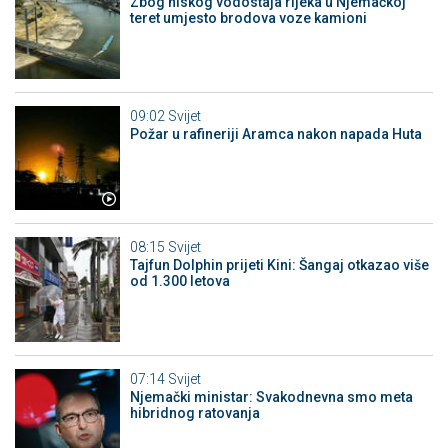
Zbog niskog vodostaja rijeka u Njemačkoj
teret umjesto brodova voze kamioni
09:02
Svijet
Požar u rafineriji Aramca nakon napada Huta
08:15
Svijet
Tajfun Dolphin prijeti Kini: Šangaj otkazao više
od 1.300 letova
07:14
Svijet
Njemački ministar: Svakodnevna smo meta
hibridnog ratovanja