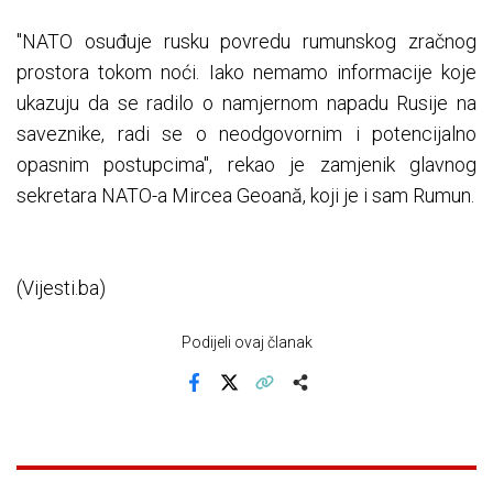
"NATO osuđuje rusku povredu rumunskog zračnog
prostora tokom noći. Iako nemamo informacije koje
ukazuju da se radilo o namjernom napadu Rusije na
saveznike, radi se o neodgovornim i potencijalno
opasnim postupcima", rekao je zamjenik glavnog
sekretara NATO-a Mircea Geoană, koji je i sam Rumun.
(Vijesti.ba)
Podijeli ovaj članak
Facebook
X
Kopiraj link
Više