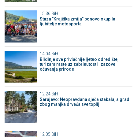
15:36
BiH
Staza "Krajiška zmija" ponovo okupila
ljubitelje motosporta
14:04
BiH
Blidinje sve privlačnije ljetno odredište,
turizam raste uz zabrinutost i izazove
očuvanja prirode
12:24
BiH
Sarajevo: Neopravdana sječa stabala, a grad
zbog manjka drveća sve topliji
12:05
BiH