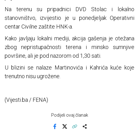
Na terenu su pripadnici DVD Stolac i lokalno
stanovništvo, izvijestio je u ponedjeljak Operativni
centar Civilne zaštite HNK-a.
Kako javljaju lokalni mediji, akcija gašenja je otežana
zbog nepristupačnosti terena i minsko sumnjive
površine, ali je pod nazorom od 1,30 sati.
U blizini se nalaze Martinovića i Kahrića kuće koje
trenutno nisu ugrožene.
(Vijesti.ba / FENA)
Podijeli ovaj članak
Facebook
X
Kopiraj link
Više