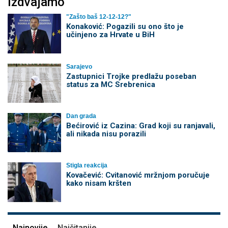
Izdvajamo
"Zašto baš 12-12-12?"
Konaković: Pogazili su ono što je
učinjeno za Hrvate u BiH
Sarajevo
Zastupnici Trojke predlažu poseban
status za MC Srebrenica
Dan grada
Bećirović iz Cazina: Grad koji su ranjavali,
ali nikada nisu porazili
Stigla reakcija
Kovačević: Cvitanović mržnjom poručuje
kako nisam kršten
Najnovije
Najčitanije