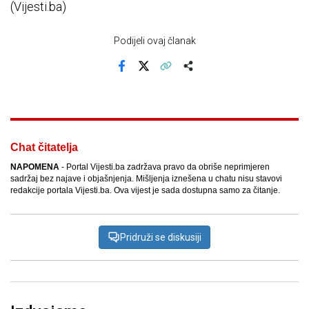
(Vijesti.ba)
Podijeli ovaj članak
Facebook
X
Kopiraj link
Više
Chat čitatelja
NAPOMENA
- Portal Vijesti.ba zadržava pravo da obriše neprimjeren
sadržaj bez najave i objašnjenja. Mišljenja iznešena u chatu nisu stavovi
redakcije portala Vijesti.ba. Ova vijest je sada dostupna samo za čitanje.
Pridruži se diskusiji