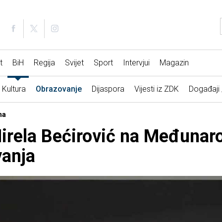
t
BiH
Regija
Svijet
Sport
Intervjui
Magazin
Kultura
Obrazovanje
Dijaspora
Vijesti iz ZDK
Događaji
ha
Mirela Bećirović na Međuna
vanja