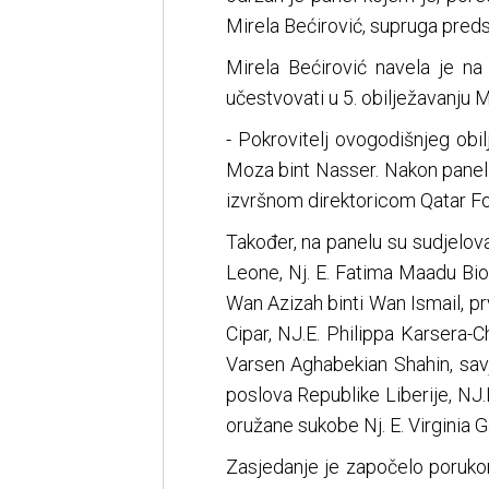
Mirela Bećirović, supruga pred
Mirela Bećirović navela je na
učestvovati u 5. obilježavanju
- Pokrovitelj ovogodišnjeg obi
Moza bint Nasser. Nakon panel 
izvršnom direktoricom Qatar Fou
Također, na panelu su sudjelov
Leone, Nj. E. Fatima Maadu Bio
Wan Azizah binti Wan Ismail, pr
Cipar, NJ.E. Philippa Karsera-C
Varsen Aghabekian Shahin, savj
poslova Republike Liberije, NJ
oružane sukobe Nj. E. Virginia 
Zasjedanje je započelo porukom