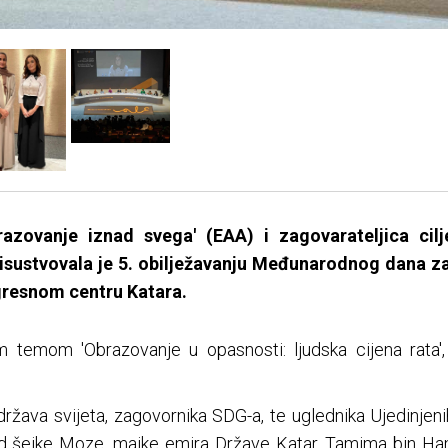
razovanje iznad svega' (EAA) i zagovarateljica cil
isustvovala je 5. obilježavanju Međunarodnog dana z
gresnom centru Katara.
emom 'Obrazovanje u opasnosti: ljudska cijena rata', 
država svijeta, zagovornika SDG-a, te uglednika Ujedinjenih
ed šeike Moze, majke emira Države Katar, Tamima bin Hama