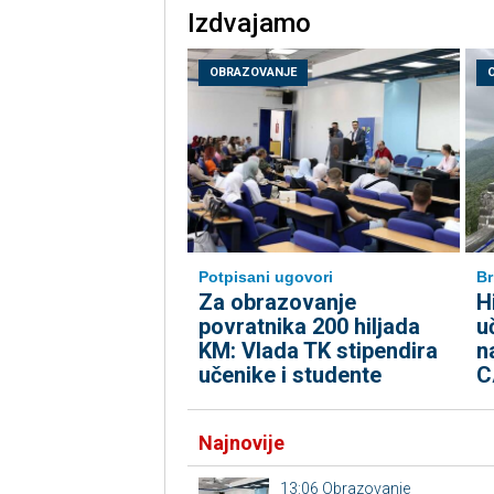
Izdvajamo
OBRAZOVANJE
Potpisani ugovori
Br
Za obrazovanje
H
povratnika 200 hiljada
u
KM: Vlada TK stipendira
n
učenike i studente
C
Najnovije
13:06
Obrazovanje