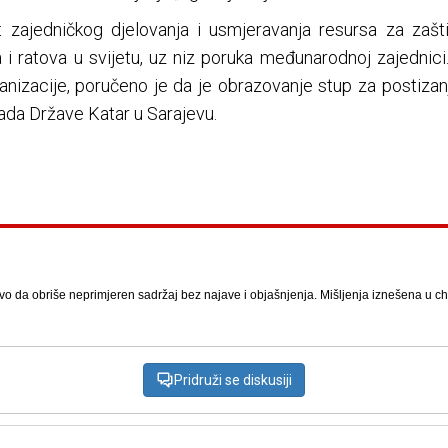
zajedničkog djelovanja i usmjeravanja resursa za zašt
i ratova u svijetu, uz niz poruka međunarodnoj zajednici
izacije, poručeno je da je obrazovanje stup za postizanje
ada Države Katar u Sarajevu.
vo da obriše neprimjeren sadržaj bez najave i objašnjenja. Mišljenja iznešena u chat
Pridruži se diskusiji