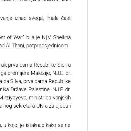
vanje iznad svega', imala čast
 of War"' bila je Nj.V. Sheikha
ad Al Thani, potpredsjednicom i
rak, prva dama Republike Sierra
a premijera Malezije, NJ.E. dr.
la da Silva, prva dama Republike
nika Države Palestine, NJ.E. dr.
irziyoyeva, ministrica vanjskih
alnog sekretara UN-a za djecu i
 u kojoj je istaknuo kako se ne