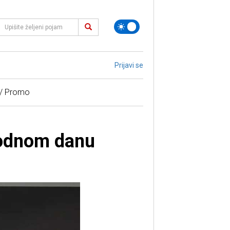
Prijavi se
 / Promo
rodnom danu