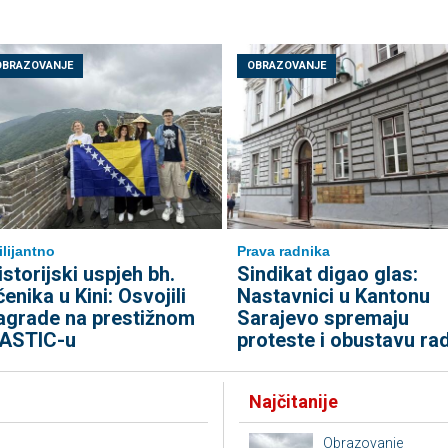
OBRAZOVANJE
OBRAZOVANJE
ilijantno
Prava radnika
istorijski uspjeh bh.
Sindikat digao glas:
čenika u Kini: Osvojili
Nastavnici u Kantonu
agrade na prestižnom
Sarajevo spremaju
ASTIC-u
proteste i obustavu ra
Najčitanije
Obrazovanje