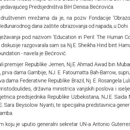
sjedavajućeg Predsjedništva BiH Denisa Bećirovića.
 društvenim mrežama da je, na poziv Fondacije 'Obrazo
 Međunarodnog dana zaštite obrazovanja od napada, u Dohi.
lježavanja pod nazivom 'Education in Peril: The Human Cost
diskusije razgovarala sam sa Nj.E. Sheikha Hind bint Ham
ndation - navela je Bećirović.
ali premijer Republike Jemen, Nj.E. Ahmad Awad bin Muba
, prva dama Gambije, NJ. E. Fatoumatta Bah-Barrow, suprug
va dama Federativne Republike Brazil, Nj. E. Rosangela Lu
hristodoulides, državna ministrica vanjskih poslova i iselje
etnica predsjednika Republike Uzbekistana, NJ.E. Saida M
.E. Sara Beysolow Nyanti, te specijalna predstavnica gener
Gamba.
 koju je uputio generalni sekretar UN-a Antonio Guterres,