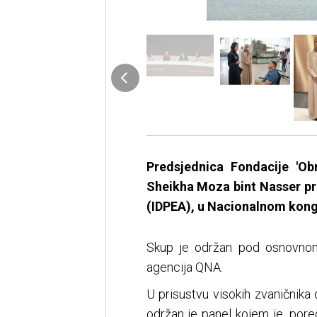
Predsjednica Fondacije 'Ob
Sheikha Moza bint Nasser pr
(IDPEA), u Nacionalnom kon
Skup je održan pod osnovnom t
agencija QNA.
U prisustvu visokih zvaničnika 
održan je panel kojem je, por