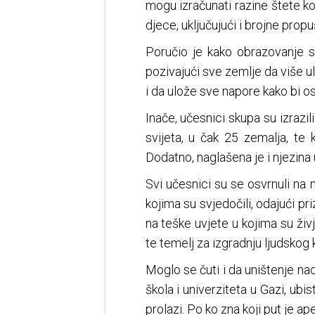
mogu izračunati razine štete ko
djece, uključujući i brojne prop
Poručio je kako obrazovanje sa
pozivajući sve zemlje da više ul
i da ulože sve napore kako bi os
Inače, učesnici skupa su izrazi
svijeta, u čak 25 zemalja, te 
Dodatno, naglašena je i njezina
Svi učesnici su se osvrnuli na
kojima su svjedočili, odajući pr
na teške uvjete u kojima su živj
te temelj za izgradnju ljudskog 
Moglo se čuti i da uništenje na
škola i univerziteta u Gazi, ubi
prolazi. Po ko zna koji put je ap