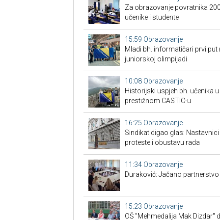
Za obrazovanje povratnika 200 
učenike i studente
15:59
Obrazovanje
Mladi bh. informatičari prvi put
juniorskoj olimpijadi
10:08
Obrazovanje
Historijski uspjeh bh. učenika u
prestižnom CASTIC-u
16:25
Obrazovanje
Sindikat digao glas: Nastavnic
proteste i obustavu rada
11:34
Obrazovanje
Duraković: Jačano partnerstvo n
15:23
Obrazovanje
OŠ "Mehmedalija Mak Dizdar" do