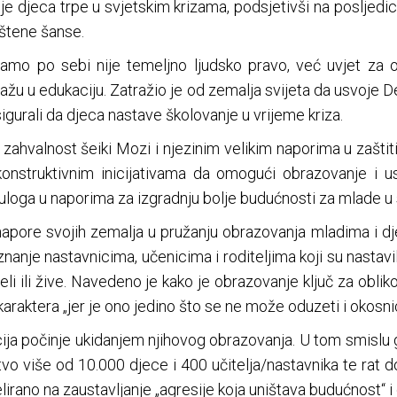
je djeca trpe u svjetskim krizama, podsjetivši na posljedic
uštene šanse.
mo po sebi nije temeljno ljudsko pravo, već uvjet za os
ažu u edukaciju. Zatražio je od zemalja svijeta da usvoje De
igurali da djeca nastave školovanje u vrijeme kriza.
li zahvalnost šeiki Mozi i njezinim velikim naporima u zašt
konstruktivnim inicijativama da omogući obrazovanje i us
 uloga u naporima za izgradnju bolje budućnosti za mlade u
 napore svojih zemalja u pružanju obrazovanja mladima i d
iznanje nastavnicima, učenicima i roditeljima koji su nastav
eli ili žive. Navedeno je kako je obrazovanje ključ za obli
karaktera „jer je ono jedino što se ne može oduzeti i okosni
cija počinje ukidanjem njihovog obrazovanja. U tom smislu g
stvo više od 10.000 djece i 400 učitelja/nastavnika te rat do
elirano na zaustavljanje „agresije koja uništava budućnost“ i