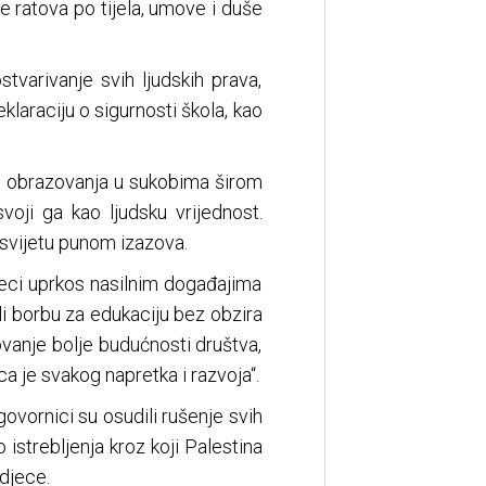
e ratova po tijela, umove i duše
tvarivanje svih ljudskih prava,
klaraciju o sigurnosti škola, kao
iti obrazovanja u sukobima širom
voji ga kao ljudsku vrijednost.
 svijetu punom izazova.
jeci uprkos nasilnim događajima
ili borbu za edukaciju bez obzira
kovanje bolje budućnosti društva,
ca je svakog napretka i razvoja“.
ovornici su osudili rušenje svih
 istrebljenja kroz koji Palestina
 djece.