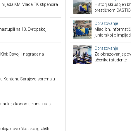
hiljada KM: Vlada TK stipendira
Historijski uspjeh bh
prestižnom CASTIC
Obrazovanje
 nastupili na 10. Evropskoj
Mladi bh. informatič
juniorskoj olimpijad
Obrazovanje
 Kini: Osvojili nagrade na
Za obrazovanje povr
učenike i studente
i u Kantonu Sarajevo spremaju
auke, ekonomije i institucija
bija novo školsko igralište