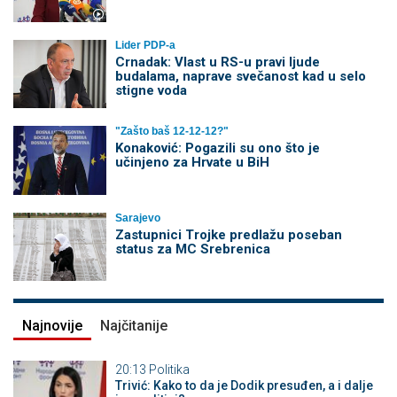
Lider PDP-a
Crnadak: Vlast u RS-u pravi ljude
budalama, naprave svečanost kad u selo
stigne voda
"Zašto baš 12-12-12?"
Konaković: Pogazili su ono što je
učinjeno za Hrvate u BiH
Sarajevo
Zastupnici Trojke predlažu poseban
status za MC Srebrenica
Najnovije
Najčitanije
20:13
Politika
Trivić: Kako to da je Dodik presuđen, a i dalje