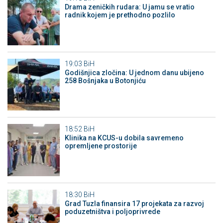
Drama zeničkih rudara: U jamu se vratio
radnik kojem je prethodno pozlilo
19:03
BiH
Godišnjica zločina: U jednom danu ubijeno
258 Bošnjaka u Botonjiću
18:52
BiH
Klinika na KCUS-u dobila savremeno
opremljene prostorije
18:30
BiH
Grad Tuzla finansira 17 projekata za razvoj
poduzetništva i poljoprivrede