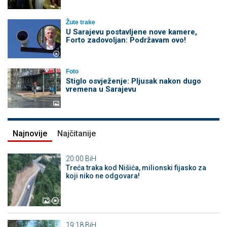
Žute trake
U Sarajevu postavljene nove kamere,
Forto zadovoljan: Podržavam ovo!
Foto
Stiglo osvježenje: Pljusak nakon dugo
vremena u Sarajevu
Najnovije
Najčitanije
20:00
BiH
Treća traka kod Nišića, milionski fijasko za
koji niko ne odgovara!
19:18
BiH