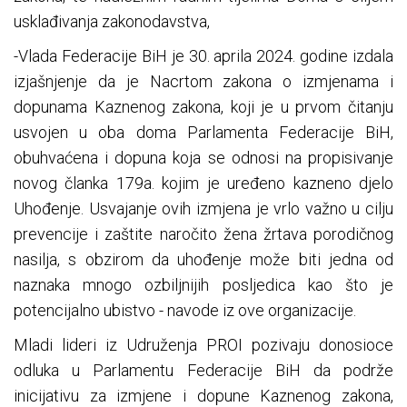
usklađivanja zakonodavstva,
-Vlada Federacije BiH je 30. aprila 2024. godine izdala
izjašnjenje da je Nacrtom zakona o izmjenama i
dopunama Kaznenog zakona, koji je u prvom čitanju
usvojen u oba doma Parlamenta Federacije BiH,
obuhvaćena i dopuna koja se odnosi na propisivanje
novog članka 179a. kojim je uređeno kazneno djelo
Uhođenje. Usvajanje ovih izmjena je vrlo važno u cilju
prevencije i zaštite naročito žena žrtava porodičnog
nasilja, s obzirom da uhođenje može biti jedna od
naznaka mnogo ozbiljnijih posljedica kao što je
potencijalno ubistvo - navode iz ove organizacije.
Mladi lideri iz Udruženja PROI pozivaju donosioce
odluka u Parlamentu Federacije BiH da podrže
inicijativu za izmjene i dopune Kaznenog zakona,