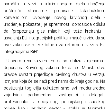
naročito u vezi s inkriminacijom djela uhođenja
poštujući standarde propisane Istanbulskom
konvencijom. Uvođenje novog krivičnog djela -
uhođenje, pokazatelj je spremnosti donosioca odluka
da "prepoznaju glas mladih koji teže kreiranju i
usvajanju EU-integracijskih politika, imajući u vidu da su
ove zakonske mjere bitne i za reforme u vezi s EU
integracijama BiH".
- U ovom trenutku vjerujem da smo blizu izmjenama i
dopunama Krivičnog zakona, te da će Ministarstvo
pravde uvrstiti prijedloge civilnog društva u verziju
izmjena koja će se naći pred nama do kraja godine. Na
postizanju tog cilja udruženi smo svi, međunarodna
zajednica, parlamentarni zastupnici i delegati,
profesionalci iz socijalnog, policijskog i sudskog
miljea, kao i nevladin sektor - istakla je Miomirka