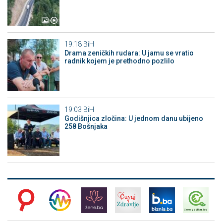
19:18
BiH
Drama zeničkih rudara: U jamu se vratio
radnik kojem je prethodno pozlilo
19:03
BiH
Godišnjica zločina: U jednom danu ubijeno
258 Bošnjaka