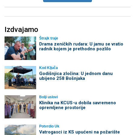
Izdvajamo
Štrajk traje
Drama zeničkih rudara: U jamu se vratio
radnik kojem je prethodno pozlilo
Kod Ključa
Godišnjica zločina: U jednom danu
ubijeno 258 Bošnjaka
Bolji uslovi
Klinika na KCUS-u dobila savremeno
opremljene prostorije
Potvrdio Uk
Vatrogasci iz KS upućeni na požarište