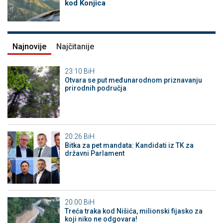
kod Konjica
Najnovije
Najčitanije
23:10
BiH
Otvara se put međunarodnom priznavanju
prirodnih područja
20:26
BiH
Bitka za pet mandata: Kandidati iz TK za
državni Parlament
20:00
BiH
Treća traka kod Nišića, milionski fijasko za
koji niko ne odgovara!