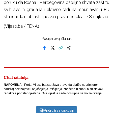
poruku da Bosna i Hercegovina ozbiljno shvata zaštitu
svih svojih građana i aktivno radi na ispunjavanju EU
standarda u oblasti ljudskih prava - istakla je Smajlović.
(Vijesti.ba / FENA)
Podijeli ovaj članak
Facebook
X
Kopiraj link
Više
Chat čitatelja
NAPOMENA
- Portal Vijesti.ba zadržava pravo da obriše neprimjeren
sadržaj bez najave i objašnjenja. Mišljenja iznešena u chatu nisu stavovi
redakcije portala Vijesti.ba. Ova vijest je sada dostupna samo za čitanje.
Pridruži se diskusiji