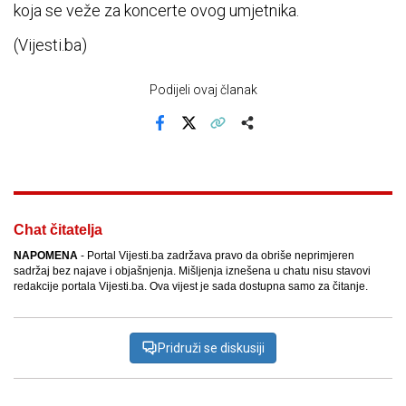
koja se veže za koncerte ovog umjetnika.
(Vijesti.ba)
Podijeli ovaj članak
Facebook
X
Kopiraj link
Više
Chat čitatelja
NAPOMENA
- Portal Vijesti.ba zadržava pravo da obriše neprimjeren
sadržaj bez najave i objašnjenja. Mišljenja iznešena u chatu nisu stavovi
redakcije portala Vijesti.ba. Ova vijest je sada dostupna samo za čitanje.
Pridruži se diskusiji